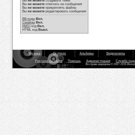
Вы
не можете
создавать темы
Вы
не можете
отвечать на сообщения
Вы
не можете
прикреплять файлы
Вы
не можете
редактировать сообщения
BB коды
Вкл.
Смайлы
Вкл.
[IMG]
код
Вкл.
HTML код
Выкл.
Музыка
Dj mixes
Альбомы
Видеоклипы
Реклама на сайте
Помощь
Администрация
Служба под
Все права защищены © 2007-2026 Bisou