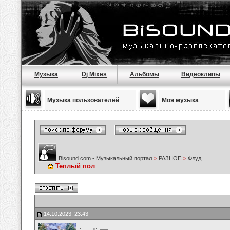
Музыка
Dj Mixes
Альбомы
Видеоклипы
Музыка пользователей
Моя музыка
Bisound.com - Музыкальный портал
>
РАЗНОЕ
>
Флуд
Теплый пол
14.10.2023, 23:43