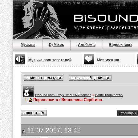
Музыка
Dj Mixes
Альбомы
Видеоклипы
Музыка пользователей
Моя музыка
Bisound.com - Музыкальный портал
>
Ваше творчество
Перепевки от Вячеслава Серёгина
Страница 16
11.07.2017, 13:42