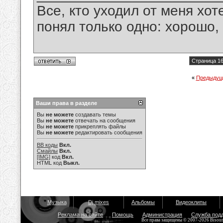
Все, кто уходил от меня хот
понял только одно: хорошо,
Страница 16
«
Предыдущ
Ваши права в разделе
Вы
не можете
создавать темы
Вы
не можете
отвечать на сообщения
Вы
не можете
прикреплять файлы
Вы
не можете
редактировать сообщения
BB коды
Вкл.
Смайлы
Вкл.
[IMG]
код
Вкл.
HTML код
Выкл.
Музыка
Dj mixes
Альбомы
Видеоклипы
Реклама на сайте
Помощь
Администрация
Служба под
Все права защищены © 2007-2026 Bisou