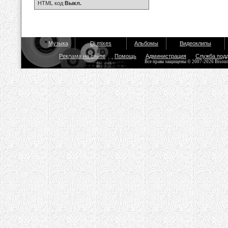
HTML код
Выкл.
Музыка
Dj mixes
Альбомы
Видеоклипы
Реклама на сайте
Помощь
Администрация
Служба под
Все права защищены © 2007-2026 Bisou