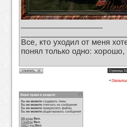
__________________
_______________________
Все, кто уходил от меня хот
понял только одно: хорошо,
Страница 31
«
Предыдущ
Ваши права в разделе
Вы
не можете
создавать темы
Вы
не можете
отвечать на сообщения
Вы
не можете
прикреплять файлы
Вы
не можете
редактировать сообщения
BB коды
Вкл.
Смайлы
Вкл.
[IMG]
код
Вкл.