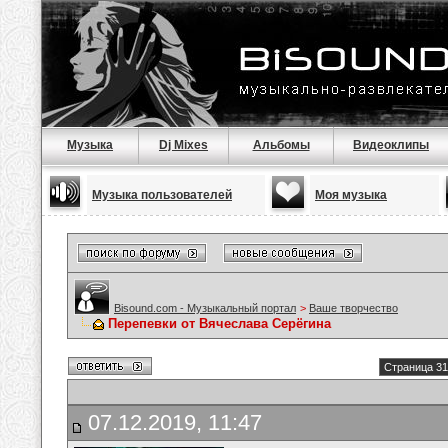
Музыка
Dj Mixes
Альбомы
Видеоклипы
Музыка пользователей
Моя музыка
Bisound.com - Музыкальный портал
>
Ваше творчество
Перепевки от Вячеслава Серёгина
Страница 31
07.12.2019, 11:47