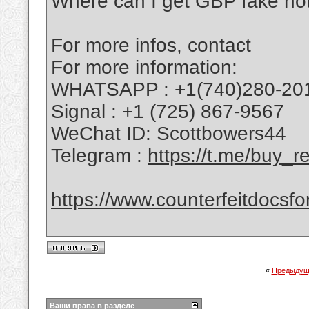
Where can I get GBP fake no
For more infos, contact
For more information:
WHATSAPP : +1(740)280-20
Signal : +1 (725) 867-9567
WeChat ID: Scottbowers44
Telegram :
https://t.me/buy_
https://www.counterfeitdocsfo
«
Предыдущ
Ваши права в разделе