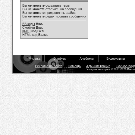
Вы
не можете
создавать темы
Вы
не можете
отвечать на сообщения
Вы
не можете
прикреплять файлы
Вы
не можете
редактировать сообщения
BB коды
Вкл.
Смайлы
Вкл.
[IMG]
код
Вкл.
HTML код
Выкл.
Музыка
Dj mixes
Альбомы
Видеоклипы
Реклама на сайте
Помощь
Администрация
Служба под
Все права защищены © 2007-2026 Bisou