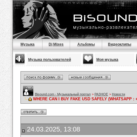
Музыка
Dj Mixes
Альбомы
Видеоклипы
Музыка пользователей
Моя музыка
Bisound.com - Музыкальный портал
>
РАЗНОЕ
>
Новости
WHERE CAN I BUY FAKE USD SAFELY (WHATSAPP : +1(7
24.03.2025, 13:08