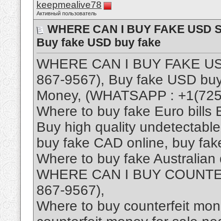
keepmealive78
Активный пользователь
WHERE CAN I BUY FAKE USD SA
Buy fake USD buy fake
WHERE CAN I BUY FAKE US
867-9567), Buy fake USD buy
Money, (WHATSAPP : +1(725
Where to buy fake Euro bills
Buy high quality undetectabl
buy fake CAD online, buy fa
Where to buy fake Australian 
WHERE CAN I BUY COUNTE
867-9567),
Where to buy counterfeit mone