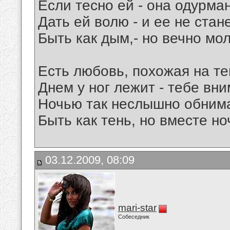
Если тесно ей - она одурман
Дать ей волю - и ее не станет
Быть как дым,- но вечно мо
Есть любовь, похожая на те
Днем у ног лежит - тебе вни
Ночью так неслышно обнима
Быть как тень, но вместе ноч
03.12.2009, 08:09
mari-star
Собеседник