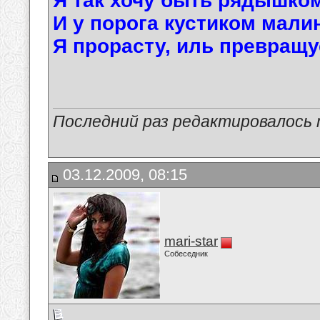
Я так хочу быть рядышком
И у порога кустиком мали
Я прорасту, иль превращу
Последний раз редактировалось ma
03.12.2009, 08:15
mari-star
Собеседник