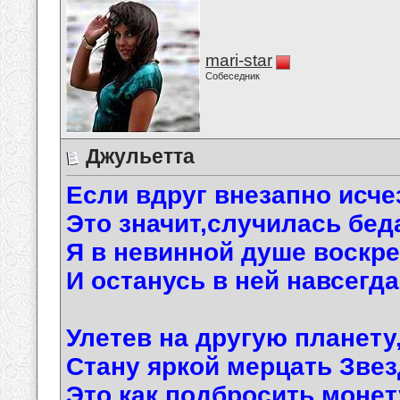
mari-star
Собеседник
Джульетта
Если вдруг внезапно исче
Это значит,случилась бед
Я в невинной душе воскр
И останусь в ней навсегда
Улетев на другую планету
Стану яркой мерцать Звез
Это как подбросить монет