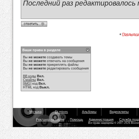
Последний раз редактировалось ma
«
Предыдущ
Ваши права в разделе
Вы
не можете
создавать темы
Вы
не можете
отвечать на сообщения
Вы
не можете
прикреплять файлы
Вы
не можете
редактировать сообщения
BB коды
Вкл.
Смайлы
Вкл.
[IMG]
код
Вкл.
HTML код
Выкл.
Музыка
Dj mixes
Альбомы
Видеоклипы
Реклама на сайте
Помощь
Администрация
Служба под
Все права защищены © 2007-2026 Bisou