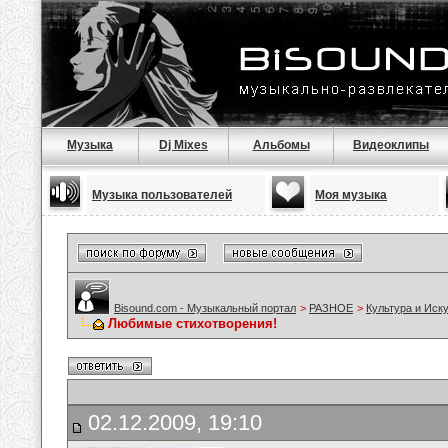
Музыка
Dj Mixes
Альбомы
Видеоклипы
Музыка пользователей
Моя музыка
Bisound.com - Музыкальный портал
>
РАЗНОЕ
>
Культура и Иск
Любимые стихотворения!
02.12.2009, 19:10