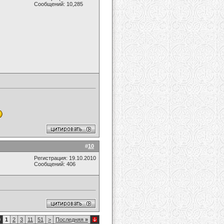
Сообщений: 10,285
#
10
Регистрация: 19.10.2010
Сообщений: 406
0
1
2
3
11
51
>
Последняя
»