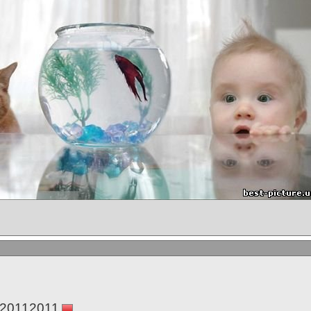
а20112011