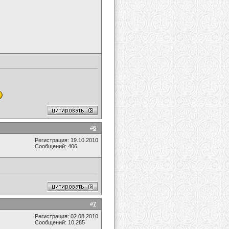
#
6
Регистрация: 19.10.2010
Сообщений: 406
#
7
Регистрация: 02.08.2010
Сообщений: 10,285