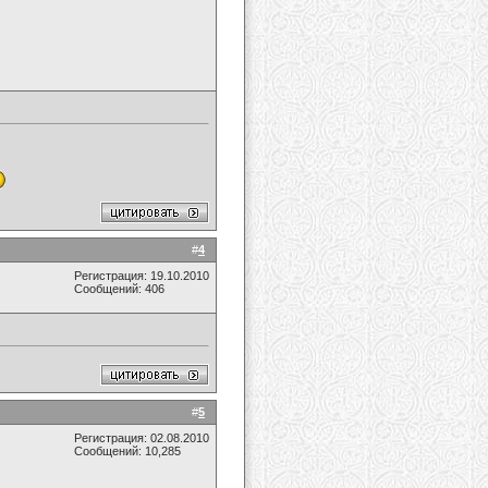
#
4
Регистрация: 19.10.2010
Сообщений: 406
#
5
Регистрация: 02.08.2010
Сообщений: 10,285