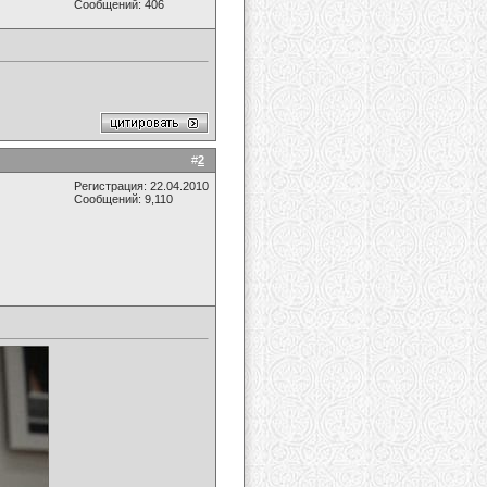
Сообщений: 406
#
2
Регистрация: 22.04.2010
Сообщений: 9,110