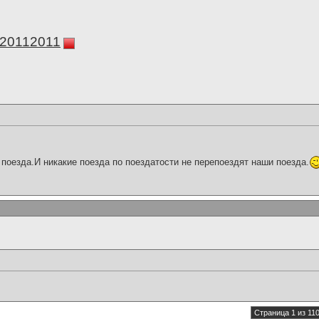
а20112011
поезда.И никакие поезда по поездатости не перепоездят наши поезда.
Страница 1 из 11