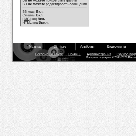
Вы
не можете
прикреплять файлы
Вы
не можете
редактировать сообщения
BB коды
Вкл.
Смайлы
Вкл.
[IMG]
код
Вкл.
HTML код
Выкл.
Музыка
Dj mixes
Альбомы
Видеоклипы
Реклама на сайте
Помощь
Администрация
Служба под
Все права защищены © 2007-2026 Bisou