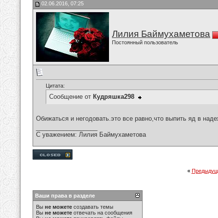
02.06.2016, 07:25
Лилия Баймухаметова
Постоянный пользователь
Цитата:
Сообщение от
Кудряшка298
Обижаться и негодовать.это все равно,что выпить яд в наде
__________________
С уважением: Лилия Баймухаметова
«
Предыдущ
Ваши права в разделе
Вы
не можете
создавать темы
Вы
не можете
отвечать на сообщения