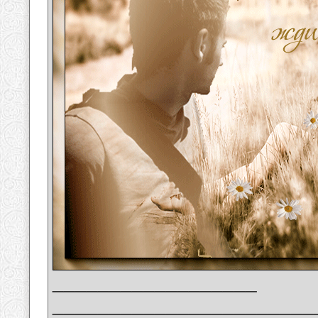
__________________
_______________________