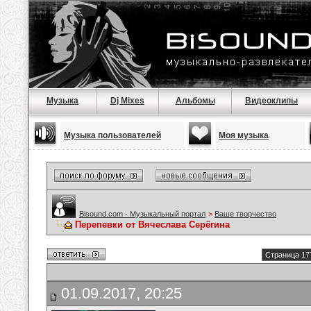
Музыка
Dj Mixes
Альбомы
Видеоклипы
Музыка пользователей
Моя музыка
Bisound.com - Музыкальный портал
>
Ваше творчество
Перепевки от Вячеслава Серёгина
Страница 17
01.09.2017, 20:25