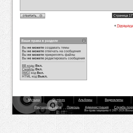
Страница 17
«
Предыдущ
Ваши права в разделе
Вы
не можете
создавать темы
Вы
не можете
отвечать на сообщения
Вы
не можете
прикреплять файлы
Вы
не можете
редактировать сообщения
BB коды
Вкл.
Смайлы
Вкл.
[IMG]
код
Вкл.
HTML код
Выкл.
Музыка
Dj mixes
Альбомы
Видеоклипы
Реклама на сайте
Помощь
Администрация
Служба под
Все права защищены © 2007-2026 Bisou