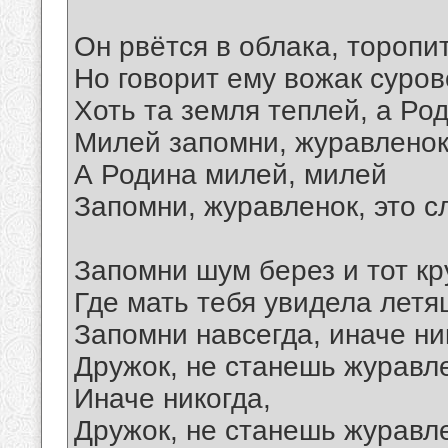
Он рвётся в облака, торопи
Но говорит ему вожак суров
Хоть та земля теплей, а Ро
Милей запомни, журавленок,
А Родина милей, милей
Запомни, журавленок, это с
Запомни шум берез и тот кр
Где мать тебя увидела летя
Запомни навсегда, иначе ни
Дружок, не станешь журавл
Иначе никогда,
Дружок, не станешь журавл