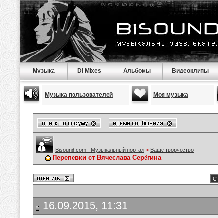
Музыка
Dj Mixes
Альбомы
Видеоклипы
Музыка пользователей
Моя музыка
Bisound.com - Музыкальный портал
>
Ваше творчество
Перепевки от Вячеслава Серёгина
Ст
16.09.2015, 11:31