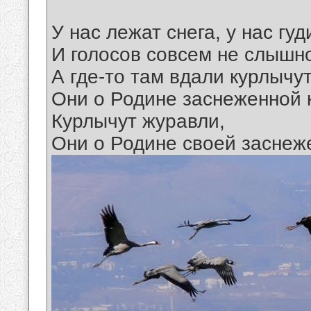
У нас лежат снега, у нас гуд
И голосов совсем не слышно
А где-то там вдали курлычу
Они о Родине заснеженной 
Курлычут журавли,
Они о Родине своей заснеж