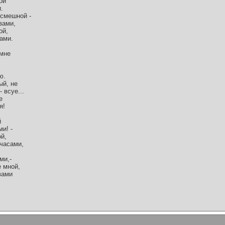
ой
.
 смешной -
вами,
ой,
ами.
 мне
ю.
ый, не
 всуе...
е
я!
й
ми! -
ой,
 часами,
ми,-
е мной,
 вами