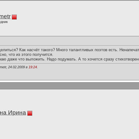
imetr
едник
елиться? Как насчёт такого? Много талантливых поэтов есть. Ненапеча
но, что из этого получится.
наю даже что выложить. Надо подумать. А то хочется сразу стихотворен
metr, 24.02.2009 в
19:24
.
на Ирина