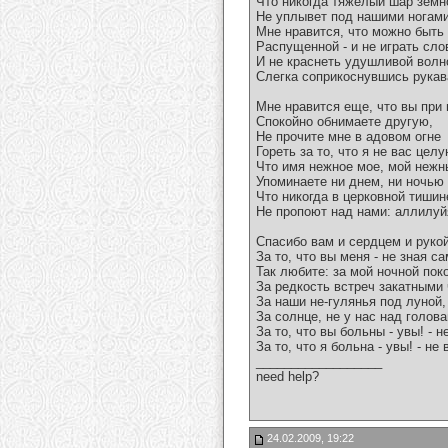
Что никогда тяжелый шар земн
Не уплывет под нашими ногами
Мне нравится, что можно быть
Распущенной - и не играть сло
И не краснеть удушливой волн
Слегка соприкоснувшись рукав
Мне нравится еще, что вы при
Спокойно обнимаете другую,
Не прочите мне в адовом огне
Гореть за то, что я не вас целу
Что имя нежное мое, мой нежн
Упоминаете ни днем, ни ночью -
Что никогда в церковной тишин
Не пропоют над нами: аллилуй
Спасибо вам и сердцем и руко
За то, что вы меня - не зная са
Так любите: за мой ночной пок
За редкость встреч закатными
За наши не-гулянья под луной,
За солнце, не у нас над голова
За то, что вы больны - увы! - н
За то, что я больна - увы! - не
__________________
need help?
24.02.2009, 19:22