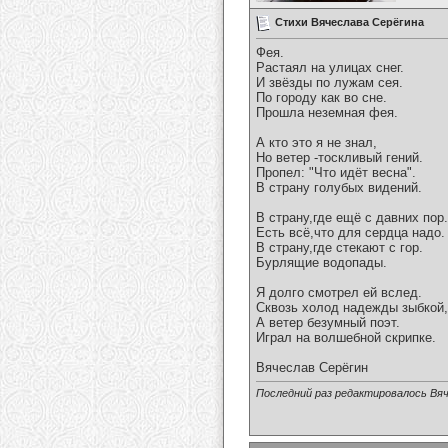
Стихи Вячеслава Серёгина
Фея.
Растаял на улицах снег.
И звёзды по лужам сея.
По городу как во сне.
Прошла неземная фея.
А кто это я не знал,
Но ветер -тоскливый гений.
Пропел: "Что идёт весна".
В страну голубых видений.
В страну,где ещё с давних пор.
Есть всё,что для сердца надо.
В страну,где стекают с гор.
Бурлящие водопады.
Я долго смотрел ей вслед.
Сквозь холод надежды зыбкой,
А ветер безумный поэт.
Играл на волшебной скрипке.
Вячеслав Серёгин
Последний раз редактировалось Вяч