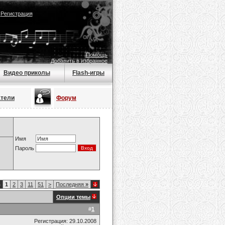
|
Регистрация
Помощь
Добавить в избранное
Видео приколы
Flash-игры
атели
Форум
Имя
Пароль
4
1
2
3
11
51
>
Последняя
»
Опции темы
#
1
Регистрация: 29.10.2008