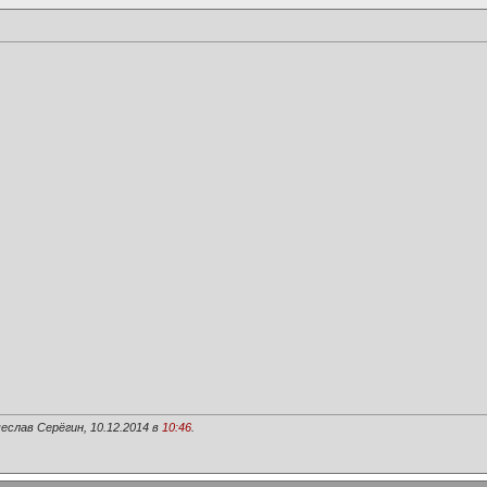
еслав Серёгин, 10.12.2014 в
10:46
.