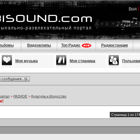
Вход
льбомы
Видеоклипы
Топ Радио
Радиостанции
Моя музыка
Моя страница
Пользов
портал
>
РАЗНОЕ
>
Культура и Искусство
я!
Страница 1 из 17