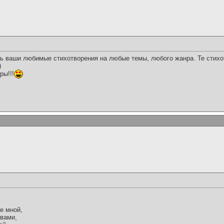
ь ваши любимые стихотворения на любые темы, любого жанра. Те стихо
)
ры!!!
е мной,
 вами,