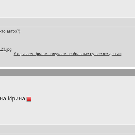
кто автор?)
123.jpg
Угадываем фильм получаем не большие ну все же деньги
на Ирина