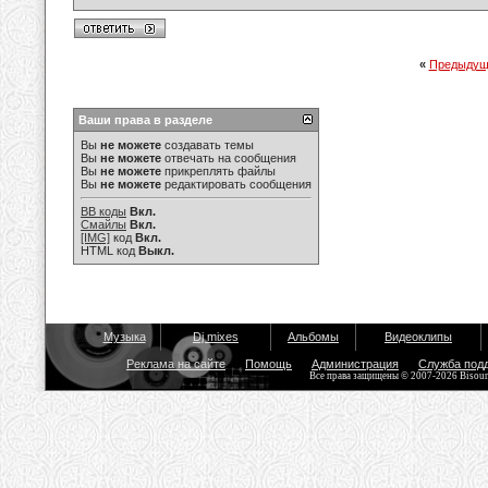
«
Предыдущ
Ваши права в разделе
Вы
не можете
создавать темы
Вы
не можете
отвечать на сообщения
Вы
не можете
прикреплять файлы
Вы
не можете
редактировать сообщения
BB коды
Вкл.
Смайлы
Вкл.
[IMG]
код
Вкл.
HTML код
Выкл.
Музыка
Dj mixes
Альбомы
Видеоклипы
Реклама на сайте
Помощь
Администрация
Служба под
Все права защищены © 2007-2026 Bisou