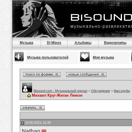
Музыка
Dj Mixes
Альбомы
Видеоклипы
Музыка пользователей
Моя музыка
Bisound.com - Музыкальный портал
>
Обсуждения
>
Фан-клубы
Михаил Круг-Жиган Лимон
24.06.2023, 16:39
Nathan