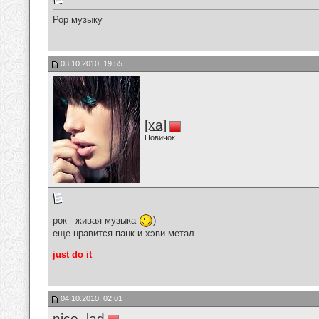
Рор музыку
03.10.2010, 19:55
[ха]
Новичок
рок - живая музыка
)
еще нравится панк и хэви метал
__________________
just do it
04.10.2010, 02:01
nice_lad