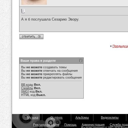
А я б послушала Сезарию Эвору.
«
Предыдущ
Ваши права в разделе
Вы
не можете
создавать темы
Вы
не можете
отвечать на сообщения
Вы
не можете
прикреплять файлы
Вы
не можете
редактировать сообщения
BB коды
Вкл.
Смайлы
Вкл.
[IMG]
код
Вкл.
HTML код
Выкл.
Музыка
Dj mixes
Альбомы
Видеоклипы
Реклама на сайте
Помощь
Администрация
Служба под
Все права защищены © 2007-2026 Bisou