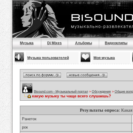
Музыка
Dj Mixes
Альбомы
Видеоклипы
Музыка пользователей
Моя музыка
Bisound.com - Музыкальный портал
>
Обсуждения
>
Общие воп
какую музыку ты чаще всего слушаешь?
Результаты опроса
: Кака
Ранеток
рок