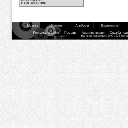
HTML код
Выкл.
Музыка
Dj mixes
Альбомы
Видеоклипы
Реклама на сайте
Помощь
Администрация
Служба под
Все права защищены © 2007-2026 Bisou