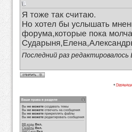
Я тоже так считаю.
Но хотел бы услышать мнени
форума,которые пока молча
Сударыня,Елена,Александры.
Последний раз редактировалось В
«
Предыдущ
Ваши права в разделе
Вы
не можете
создавать темы
Вы
не можете
отвечать на сообщения
Вы
не можете
прикреплять файлы
Вы
не можете
редактировать сообщения
BB коды
Вкл.
Смайлы
Вкл.
[IMG]
код
Вкл.