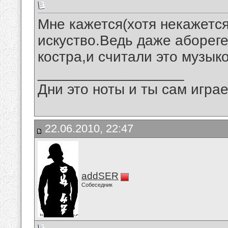
Мне кажется(хотя некажется 
искуство.Ведь даже абореге
костра,и считали это музыко
__________________
Дни это ноты и ты сам игра
22.06.2010, 22:47
addSER
Собеседник