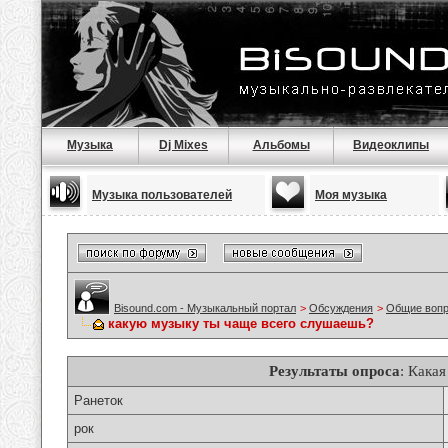
Музыка
Dj Mixes
Альбомы
Видеоклипы
Музыка пользователей
Моя музыка
Bisound.com - Музыкальный портал
>
Обсуждения
>
Общие воп
какую музыку ты чаще всего слушаешь?
Результаты опроса
: Кака
Ранеток
рок