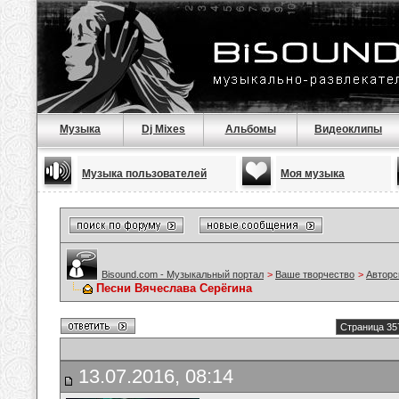
Музыка
Dj Mixes
Альбомы
Видеоклипы
Музыка пользователей
Моя музыка
Bisound.com - Музыкальный портал
>
Ваше творчество
>
Авторс
Песни Вячеслава Серёгина
Страница 35
13.07.2016, 08:14