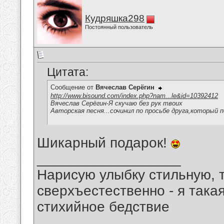
Кудряшка298
Постоянный пользователь
Цитата:
Сообщение от
Вячеслав Серёгин
http://www.bisound.com/index.php?nam...le&id=10392412
Вячеслав Серёгин-Я скучаю без рук твоих
Авторская песня...сочинил по просьбе друга,который 
Шикарный подарок!
__________________
Нарисую улыбку стильную, т
сверхъестественно - я така
стихийное бедствие