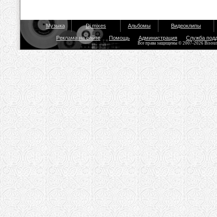
Музыка
Dj mixes
Альбомы
Видеоклипы
Реклама на сайте
Помощь
Администрация
Служба под
Все права защищены © 2007-2026 Bisou