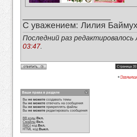
__________________
С уважением: Лилия Байму
Последний раз редактировалось 
03:47
.
Страница 35
«
Предыдущ
Ваши права в разделе
Вы
не можете
создавать темы
Вы
не можете
отвечать на сообщения
Вы
не можете
прикреплять файлы
Вы
не можете
редактировать сообщения
BB коды
Вкл.
Смайлы
Вкл.
[IMG]
код
Вкл.
HTML код
Выкл.