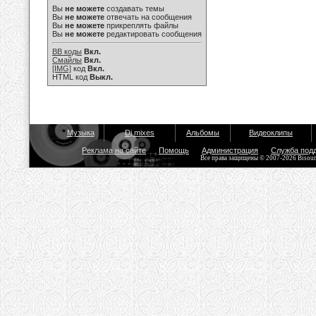
Вы
не можете
создавать темы
Вы
не можете
отвечать на сообщения
Вы
не можете
прикреплять файлы
Вы
не можете
редактировать сообщения
BB коды
Вкл.
Смайлы
Вкл.
[IMG]
код
Вкл.
HTML код
Выкл.
Музыка
Dj mixes
Альбомы
Видеоклипы
Реклама на сайте
Помощь
Администрация
Служба под
Все права защищены © 2007-2026 Bisou