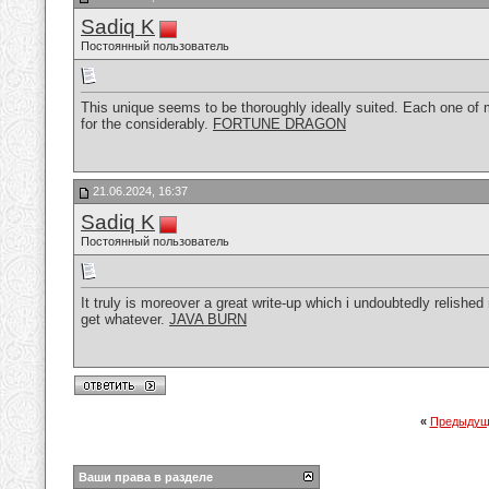
Sadiq K
Постоянный пользователь
This unique seems to be thoroughly ideally suited. Each one of 
for the considerably.
FORTUNE DRAGON
21.06.2024, 16:37
Sadiq K
Постоянный пользователь
It truly is moreover a great write-up which i undoubtedly relished
get whatever.
JAVA BURN
«
Предыдущ
Ваши права в разделе