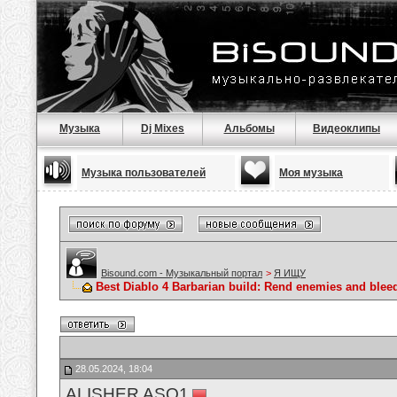
Музыка
Dj Mixes
Альбомы
Видеоклипы
Музыка пользователей
Моя музыка
Bisound.com - Музыкальный портал
>
Я ИЩУ
Best Diablo 4 Barbarian build: Rend enemies and blee
28.05.2024, 18:04
ALISHER ASQ1