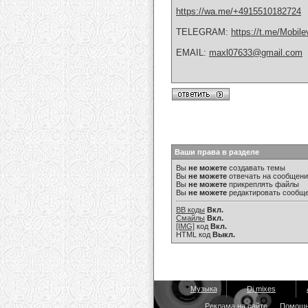
https://wa.me/+4915510182724
TELEGRAM:
https://t.me/Mobile
EMAIL:
maxl07633@gmail.com
Ваши права в разделе
Вы
не можете
создавать темы
Вы
не можете
отвечать на сообщен
Вы
не можете
прикреплять файлы
Вы
не можете
редактировать сообщ
BB коды
Вкл.
Смайлы
Вкл.
[IMG]
код
Вкл.
HTML код
Выкл.
Музыка
Dj mixes
Реклама на сайте
Помощ