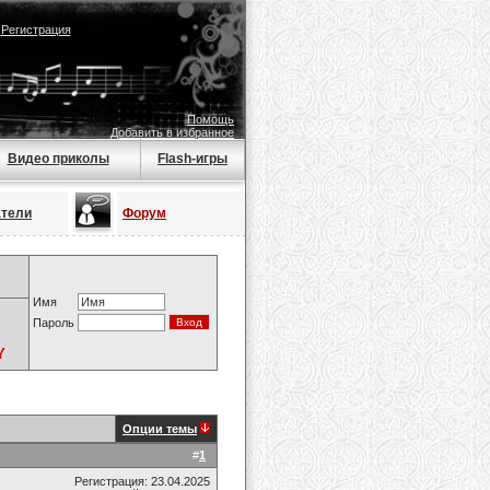
|
Регистрация
Помощь
Добавить в избранное
Видео приколы
Flash-игры
атели
Форум
Имя
Пароль
Y
Опции темы
#
1
Регистрация: 23.04.2025