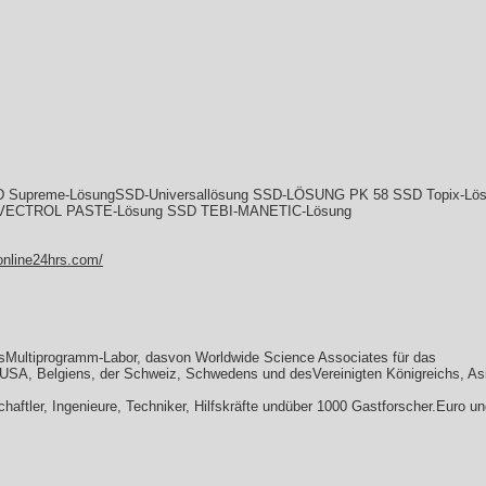
preme-LösungSSD-Universallösung SSD-LÖSUNG PK 58 SSD Topix-Lösu
D VECTROL PASTE-Lösung SSD TEBI-MANETIC-Lösung
online24hrs.com/
lesMultiprogramm-Labor, dasvon Worldwide Science Associates für das
USA, Belgiens, der Schweiz, Schwedens und desVereinigten Königreichs, Asi
haftler, Ingenieure, Techniker, Hilfskräfte undüber 1000 Gastforscher.Euro un