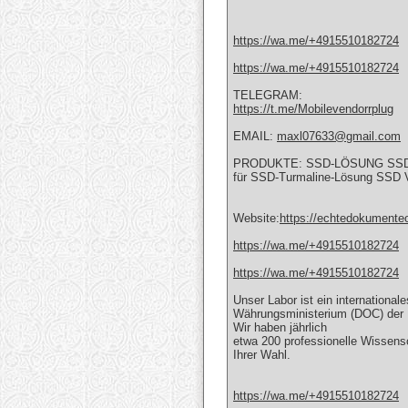
https://wa.me/+4915510182724
https://wa.me/+4915510182724
TELEGRAM:
https://t.me/Mobilevendorrplug
EMAIL:
maxl07633@gmail.com
PRODUKTE: SSD-LÖSUNG SSD Su
für SSD-Turmaline-Lösung SS
Website:
https://echtedokumente
https://wa.me/+4915510182724
https://wa.me/+4915510182724
Unser Labor ist ein internationa
Währungsministerium (DOC) der 
Wir haben jährlich
etwa 200 professionelle Wissensc
Ihrer Wahl.
https://wa.me/+4915510182724