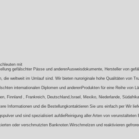
chleuten mit
rstellung gefälschter Pässe und andererAusweisdokumente, Hersteller von ge
 die weltweit im Umlauf sind. Wir bieten nuroriginale hohe Qualitäten von Tr
schten internationalen Diplomen und anderenProdukten für eine Reihe von Län
en, Finnland , Frankreich, Deutschland,Israel, Mexiko, Niederlande, Südafrika
eitere Informationen und die Bestellungkontaktieren Sie uns einfach per Wir li
gspulver und sind spezialisiert aufdieReinigung aller Arten von verunstaltete
kierten oder verschmutzten Banknoten.Wirschmelzen und reaktivieren gefror