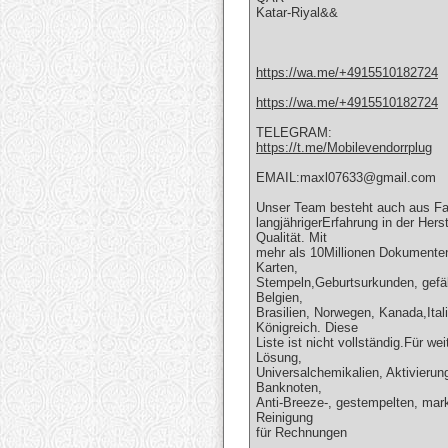
Katar-Riyal&&
https://wa.me/+4915510182724
https://wa.me/+4915510182724
TELEGRAM:
https://t.me/Mobilevendorrplug
EMAIL:maxl07633@gmail.com
Unser Team besteht auch aus Fa
langjährigerErfahrung in der He
Qualität. Mit
mehr als 10Millionen Dokumenten,
Karten,
Stempeln,Geburtsurkunden, gefäl
Belgien,
Brasilien, Norwegen, Kanada,Itali
Königreich. Diese
Liste ist nicht vollständig.Für w
Lösung,
Universalchemikalien, Aktivierun
Banknoten,
Anti-Breeze-, gestempelten, mar
Reinigung
für Rechnungen