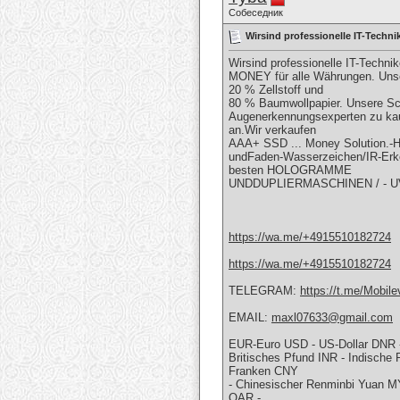
Собеседник
Wirsind professionelle IT-Te
Wirsind professionelle IT-Te
MONEY für alle Währungen. Unsere
20 % Zellstoff und
80 % Baumwollpapier. Unsere Sch
Augenerkennungsexperten zu kauf
an.Wir verkaufen
AAA+ SSD ... Money Solution.-Ho
undFaden-Wasserzeichen/IR-Erken
besten HOLOGRAMME
UNDDUPLIERMASCHINEN / - 
https://wa.me/+4915510182724
https://wa.me/+4915510182724
TELEGRAM:
https://t.me/Mobile
EMAIL:
maxl07633@gmail.com
EUR-Euro USD - US-Dollar DNR
Britisches Pfund INR - Indische
Franken CNY
- Chinesischer Renminbi Yuan MY
QAR -