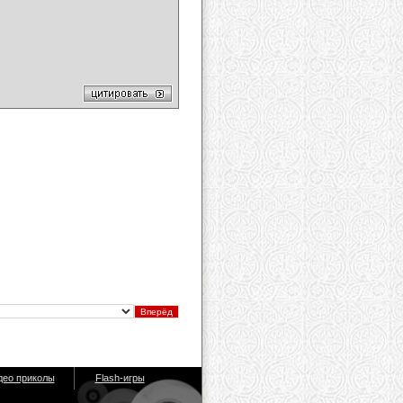
део приколы
Flash-игры