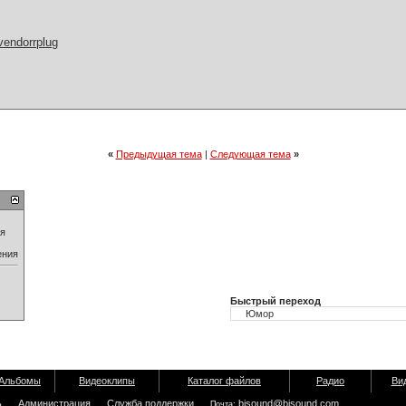
vendorrplug
«
Предыдущая тема
|
Следующая тема
»
ия
ения
Быстрый переход
Альбомы
Видеоклипы
Каталог файлов
Радио
Ви
ь
Администрация
Служба поддержки
bisound@bisound.com
Почта: