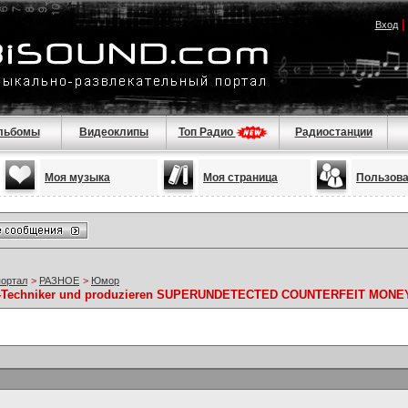
Вход
льбомы
Видеоклипы
Топ Радио
Радиостанции
Моя музыка
Моя страница
Пользов
портал
>
РАЗНОЕ
>
Юмор
e IT-Techniker und produzieren SUPERUNDETECTED COUNTERFEIT MONE