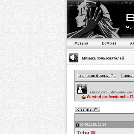
Музыка
Dj Mixes
А
Музыка пользователей
Bisound.com - Музыкальный 
Wirsind professionell
03.06.2025, 15:14
Tyba