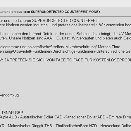
chniker und produzieren SUPERUNDETECTED COUNTERFEIT MONEY
chniker und produzieren SUPERUNDETECTED COUNTERFEIT
 Notizen werden industriell und professionellhergestellt. Wir verwenden ho
eine haben den Infrarot-Detektor, der unsereScheine dazu bringt, die UV-M
en. Unsere Notizen sind AAA + Qualität. Wirverkaufen und bieten auch Geld
logramme und holografischeStreifen/-Mikrobeschriftung/-Methan-Tinte
nung/Ultraviolett-Funktionen/DurchsichtigeFunktionen/-Unterschiedliche Se
UV: JA TREFFEN SIE SICH VON FACE TO FACE FÜR KOSTENLOSEPROB
vendorrplug
 - DINAR GBP -
 Rupie AUD - Australischer Dollar CAD -Kanadischer Dollar AED - Emirate Di
R - Malaysischer Ringgit THB - ThailändischerBaht NZD - Neuseeland-Dollar