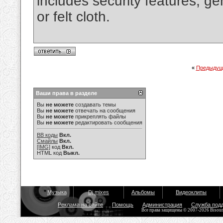
includes security features, 
or felt cloth.
«
Предыдущ
Ваши права в разделе
Вы
не можете
создавать темы
Вы
не можете
отвечать на сообщения
Вы
не можете
прикреплять файлы
Вы
не можете
редактировать сообщения
BB коды
Вкл.
Смайлы
Вкл.
[IMG]
код
Вкл.
HTML код
Выкл.
Музыка
Dj mixes
Альбомы
Видеоклипы
Реклама на сайте
Помощь
Администрация
Служба под
Все права защищены © 2007-2026 Bisou