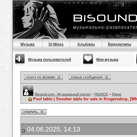
Музыка
Dj Mixes
Альбомы
Видеоклипы
Музыка пользователей
Моя музыка
Bisound.com - Музыкальный портал
>
РАЗНОЕ
>
Юмор
Pool table | Snooker table for sale in Krugersdorp, [
04.06.2025, 14:13