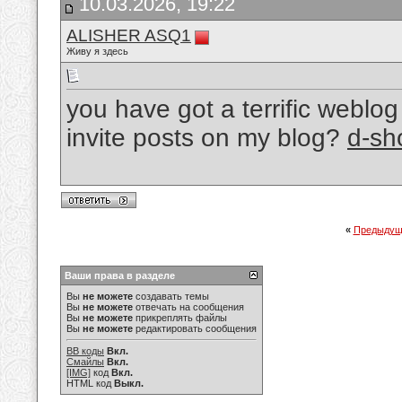
10.03.2026, 19:22
ALISHER ASQ1
Живу я здесь
you have got a terrific webl
invite posts on my blog?
d-sh
«
Предыдущ
Ваши права в разделе
Вы
не можете
создавать темы
Вы
не можете
отвечать на сообщения
Вы
не можете
прикреплять файлы
Вы
не можете
редактировать сообщения
BB коды
Вкл.
Смайлы
Вкл.
[IMG]
код
Вкл.
HTML код
Выкл.