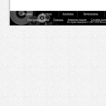
Музыка
Dj mixes
Альбомы
Видеоклипы
Реклама на сайте
Помощь
Администрация
Служба под
Все права защищены © 2007-2026 Bisou