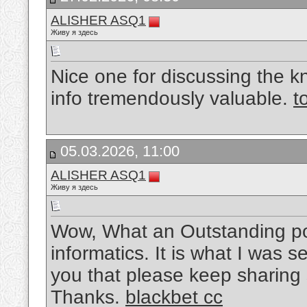
ALISHER ASQ1
Живу я здесь
Nice one for discussing the k
info tremendously valuable.
t
05.03.2026, 11:00
ALISHER ASQ1
Живу я здесь
Wow, What an Outstanding pos
informatics. It is what I was 
you that please keep sharing s
Thanks.
blackbet cc