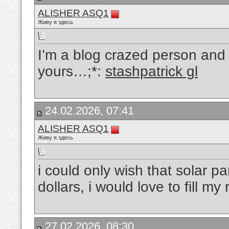
ALISHER ASQ1
Живу я здесь
I’m a blog crazed person and i
yours…;*:
stashpatrick gl
24.02.2026, 07:41
ALISHER ASQ1
Живу я здесь
i could only wish that solar p
dollars, i would love to fill my
27.02.2026, 08:30