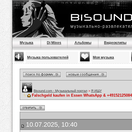
Музыка
Dj Mixes
Альбомы
Видеоклипы
Музыка пользователей
Моя музыка
Bisound.com - Музыкальный портал
>
Я ИЩУ
Falschgeld kaufen in Essen WhatsApp & +49152125084
10.07.2025, 10:40