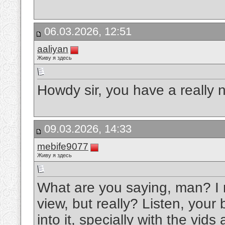
06.03.2026, 12:51
aaliyan
Живу я здесь
Howdy sir, you have a really n
09.03.2026, 14:33
mebife9077
Живу я здесь
What are you saying, man? I 
view, but really? Listen, your 
into it, specially with the vid