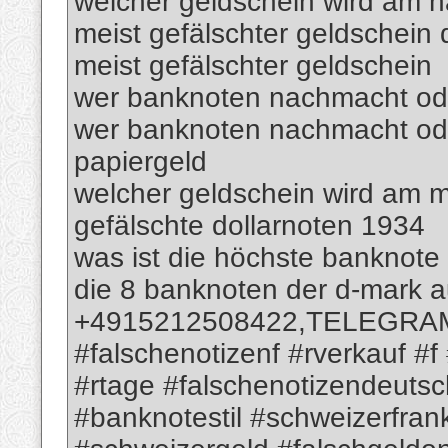
welcher geldschein wird am h
meist gefälschter geldschein 
meist gefälschter geldschein
wer banknoten nachmacht oder
wer banknoten nachmacht ode
papiergeld
welcher geldschein wird am m
gefälschte dollarnoten 1934
was ist die höchste banknote
die 8 banknoten der d-mark 
+4915212508422,TELEGRAM; 
#falschenotizenf #rverkauf #f
#rtage #falschenotizendeutsc
#banknotestil #schweizerfra