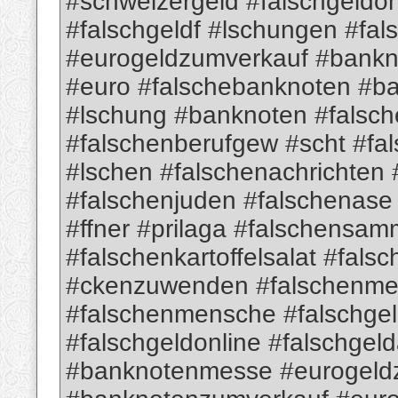
#schweizergeld #falschgeldon
#falschgeldf #lschungen #fa
#eurogeldzumverkauf #bank
#euro #falschebanknoten #b
#lschung #banknoten #falsch
#falschenberufgew #scht #fa
#lschen #falschenachrichten
#falschenjuden #falschenas
#ffner #prilaga #falschensam
#falschenkartoffelsalat #fa
#ckenzuwenden #falschenme
#falschenmensche #falschge
#falschgeldonline #falschgel
#banknotenmesse #eurogeld