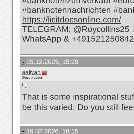
#banknotenzumverkauf #euro
#banknotennachrichten #bank
https://licitdocsonline.com/
TELEGRAM; @Roycollins25 
WhatsApp & +49152125084
25.12.2025, 15:29
aaliyan
Живу я здесь
That is some inspirational stu
be this varied. Do you still fe
19.02.2026, 18:15