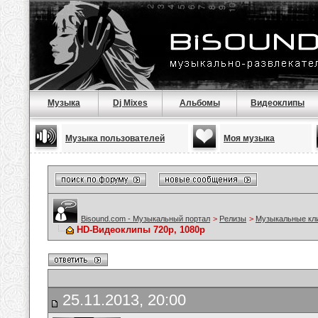
Музыка
Dj Mixes
Альбомы
Видеоклипы
Музыка пользователей
Моя музыка
Bisound.com - Музыкальный портал
>
Релизы
>
Музыкальные кл
HD-Видеоклипы 720p, 1080p
25.11.2013, 20:00