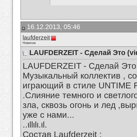
16.12.2013, 05:46
laufderzeit
Новичок
LAUFDERZEIT - Сделай Это (vid
LAUFDERZEIT - Сделай Это (
Музыкальный коллектив , со
играющий в стиле UNTIM
.Слияние темного и светлого
зла, сквозь огонь и лед ,вы
уже с нами...
..ιllιlι.ιl.
Состав Laufderzeit :