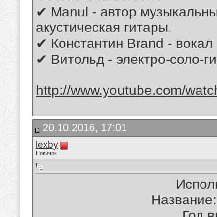
✔ Manul - автор музыкальны
акустическая гитары.
✔ Константин Brand - вокал 
✔ Витольд - электро-соло-г
http://www.youtube.com/wa
20.10.2016, 17:01
lexby
Новичок
Испол
Название:
Год в