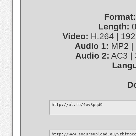
Format:
Length:
0
Video:
H.264 | 1920
Audio 1:
MP2 | 
Audio 2:
AC3 | 
Langu
D
http://ul.to/4wv3pqd9
http://www.secureupload.eu/9zbfmoc