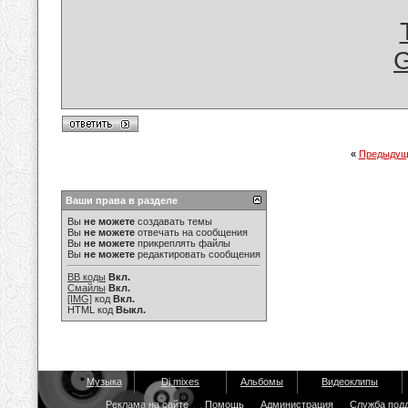
G
«
Предыдущ
Ваши права в разделе
Вы
не можете
создавать темы
Вы
не можете
отвечать на сообщения
Вы
не можете
прикреплять файлы
Вы
не можете
редактировать сообщения
BB коды
Вкл.
Смайлы
Вкл.
[IMG]
код
Вкл.
HTML код
Выкл.
Музыка
Dj mixes
Альбомы
Видеоклипы
Реклама на сайте
Помощь
Администрация
Служба под