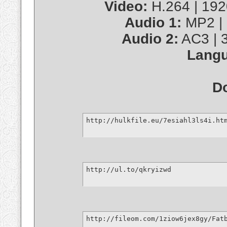
Video:
H.264 | 1920
Audio 1:
MP2 | 
Audio 2:
AC3 | 3
Langu
D
http://hulkfile.eu/7esiahl3ls4i.ht
http://ul.to/qkryizwd
http://fileom.com/1ziow6jex8gy/Fat