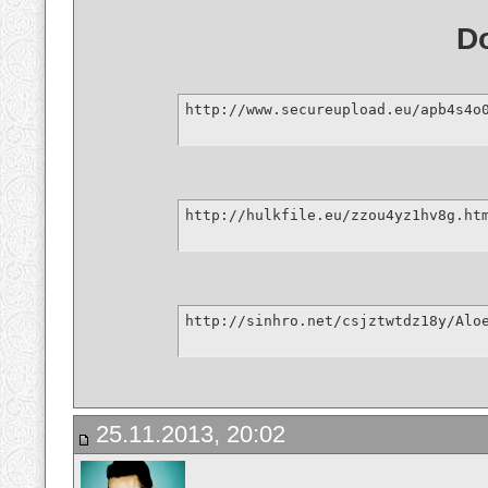
D
http://www.secureupload.eu/apb4s4o
http://hulkfile.eu/zzou4yz1hv8g.ht
http://sinhro.net/csjztwtdz18y/Alo
25.11.2013, 20:02