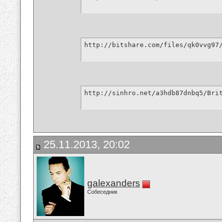
http://bitshare.com/files/qk0vvg97
http://sinhro.net/a3hdb87dnbq5/Bri
25.11.2013, 20:02
galexanders
Собеседник