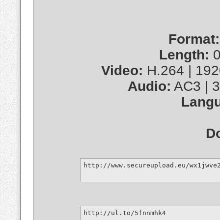
Format:
Length:
0
Video:
H.264 | 1920
Audio:
AC3 | 3
Langu
D
http://www.secureupload.eu/wx1jwve
http://ul.to/5fnnmhk4