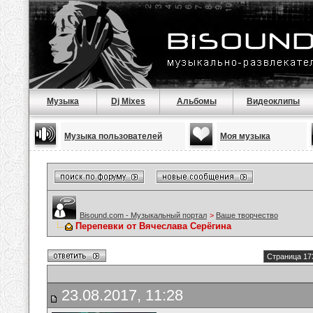
Музыка
Dj Mixes
Альбомы
Видеоклипы
Музыка пользователей
Моя музыка
Bisound.com - Музыкальный портал
>
Ваше творчество
Перепевки от Вячеслава Серёгина
Страница 17
23.08.2017, 11:28