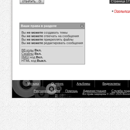
Страница 17
«
Предыдущ
Ваши права в разделе
Вы
не можете
создавать темы
Вы
не можете
отвечать на сообщения
Вы
не можете
прикреплять файлы
Вы
не можете
редактировать сообщения
BB коды
Вкл.
Смайлы
Вкл.
[IMG]
код
Вкл.
HTML код
Выкл.
Музыка
Dj mixes
Альбомы
Видеоклипы
Реклама на сайте
Помощь
Администрация
Служба под
Все права защищены © 2007-2026 Bisou