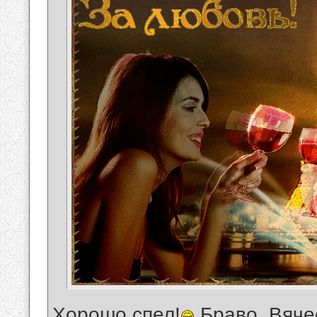
Хорошо спел!
Браво, Вяче