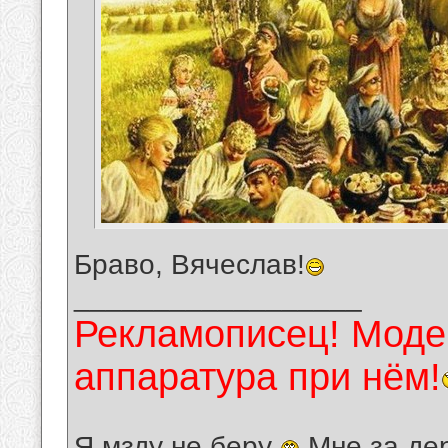
Браво, Вячеслав!
__________________
Рекламописец! Модер
аппаратура при нём!
Я мзду не беру
Мне за де