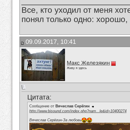
_______________________
Все, кто уходил от меня хот
понял только одно: хорошо,
09.09.2017, 10:41
Макс Железякин
Живу я здесь
Цитата:
Сообщение от
Вячеслав Серёгин
http://www.bisound.com/index.php?nam...le&id=10400274
Вячеслав Серёгин-За любовь