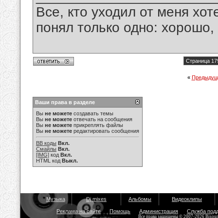
Все, кто уходил от меня хот
понял только одно: хорошо,
Страница 17
«
Предыдущ
Ваши права в разделе
Вы
не можете
создавать темы
Вы
не можете
отвечать на сообщения
Вы
не можете
прикреплять файлы
Вы
не можете
редактировать сообщения
BB коды
Вкл.
Смайлы
Вкл.
[IMG]
код
Вкл.
HTML код
Выкл.
Музыка
Dj mixes
Альбомы
Видеоклипы
Реклама на сайте
Помощь
Администрация
Служба под
Все права защищены © 2007-2026 Bisou