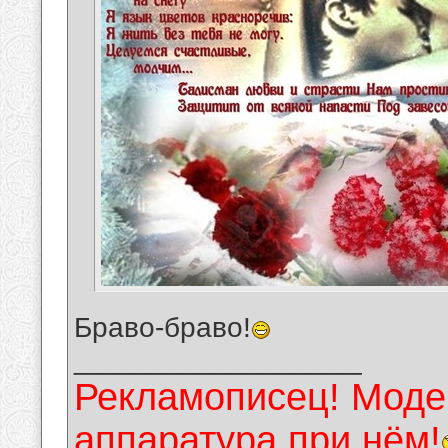
Браво-браво!
__________________
Рекламописец! Модер
аппаратура при нём!