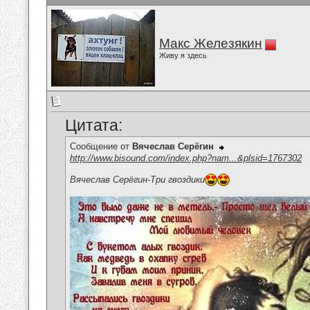
Макс Железякин
Живу я здесь
Цитата:
Сообщение от
Вячеслав Серёгин
http://www.bisound.com/index.php?nam...&plsid=1767302
Вячеслав Серёгин-Три гвоздики