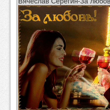
Вячеслав Серёгин-За любо