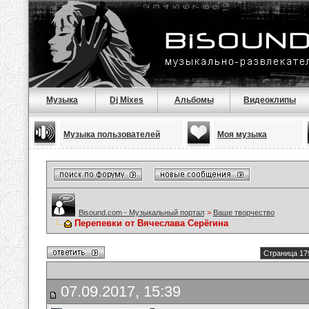
Музыка
Dj Mixes
Альбомы
Видеоклипы
Музыка пользователей
Моя музыка
Bisound.com - Музыкальный портал
>
Ваше творчество
Перепевки от Вячеслава Серёгина
Страница 17
07.09.2017, 15:39