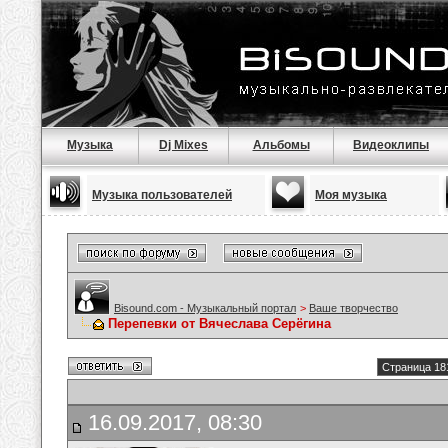
Музыка
Dj Mixes
Альбомы
Видеоклипы
Музыка пользователей
Моя музыка
Bisound.com - Музыкальный портал
>
Ваше творчество
Перепевки от Вячеслава Серёгина
Страница 18
16.09.2017, 08:30