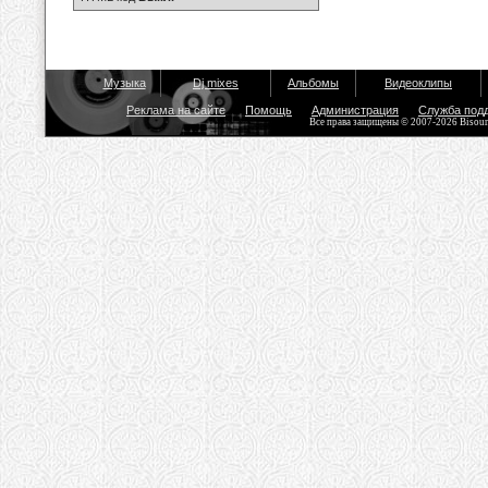
Музыка
Dj mixes
Альбомы
Видеоклипы
Реклама на сайте
Помощь
Администрация
Служба под
Все права защищены © 2007-2026 Bisou