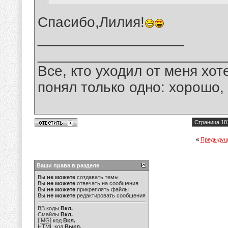
Спасибо,Лилия!
__________________
_______________________
Все, кто уходил от меня хот
понял только одно: хорошо,
Страница 18
«
Предыдущ
Ваши права в разделе
Вы
не можете
создавать темы
Вы
не можете
отвечать на сообщения
Вы
не можете
прикреплять файлы
Вы
не можете
редактировать сообщения
BB коды
Вкл.
Смайлы
Вкл.
[IMG]
код
Вкл.
HTML код
Выкл.