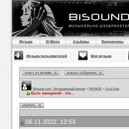
Музыка
Dj Mixes
Альбомы
Видеоклипы
Музыка пользователей
Моя музыка
Bisound.com - Музыкальный портал
>
РАЗНОЕ
>
Он и Она
Быть женщиной - это...
06.11.2022, 12:53