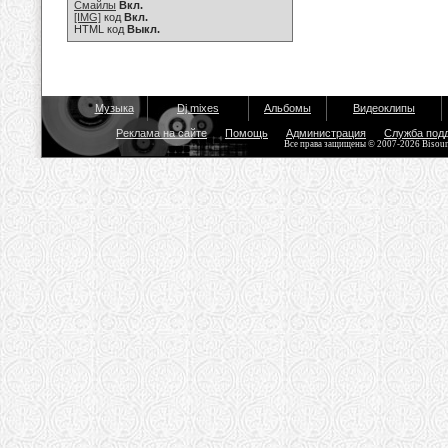
Смайлы
Вкл.
[IMG]
код
Вкл.
HTML код
Выкл.
Музыка
Dj mixes
Альбомы
Видеоклипы
Реклама на сайте
Помощь
Администрация
Служба под
Все права защищены © 2007-2026 Bisou