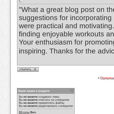
"What a great blog post on the
suggestions for incorporating p
were practical and motivating.
finding enjoyable workouts an
Your enthusiasm for promoting 
inspiring. Thanks for the advic
«
Предыдущ
Ваши права в разделе
Вы
не можете
создавать темы
Вы
не можете
отвечать на сообщения
Вы
не можете
прикреплять файлы
Вы
не можете
редактировать сообщения
BB коды
Вкл.