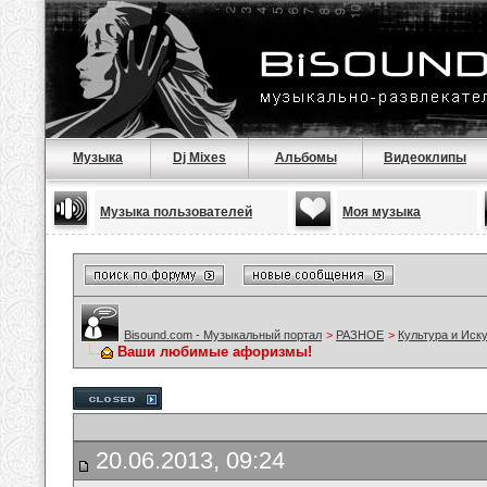
Музыка
Dj Mixes
Альбомы
Видеоклипы
Музыка пользователей
Моя музыка
Bisound.com - Музыкальный портал
>
РАЗНОЕ
>
Культура и Иск
Ваши любимые афоризмы!
20.06.2013, 09:24