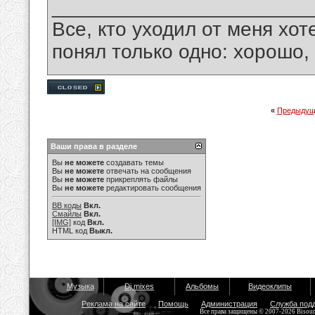
_______________________
Все, кто уходил от меня хот
понял только одно: хорошо,
«
Предыдущ
Ваши права в разделе
Вы
не можете
создавать темы
Вы
не можете
отвечать на сообщения
Вы
не можете
прикреплять файлы
Вы
не можете
редактировать сообщения
BB коды
Вкл.
Смайлы
Вкл.
[IMG]
код
Вкл.
HTML код
Выкл.
Музыка
Dj mixes
Альбомы
Видеоклипы
Реклама на сайте
Помощь
Администрация
Служба под
Все права защищены © 2007-2026 Bisou