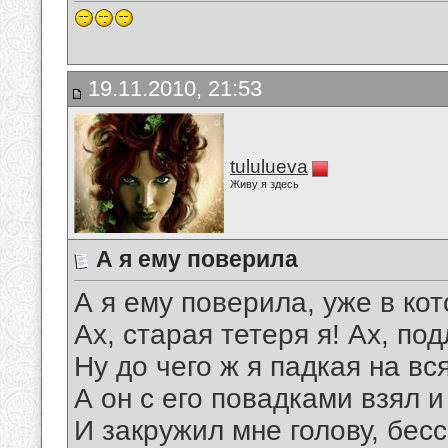
19.11.2010, 21:53
tululueva
Живу я здесь
А я ему поверила
А я ему поверила, уже в кот
Ах, старая тетеря я! Ах, по
Ну до чего ж я падкая на вс
А он с его повадками взял и
И закружил мне голову, бес