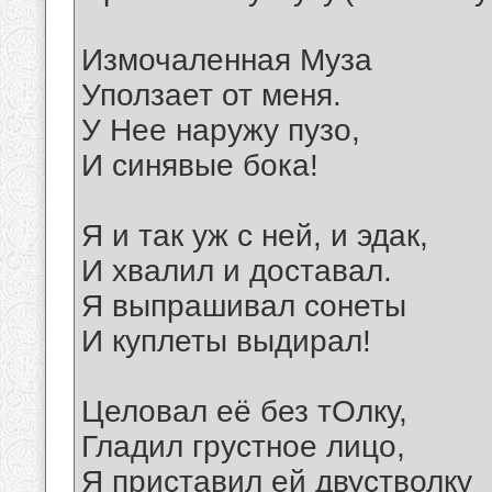
Измочаленная Муза
Уползает от меня.
У Нее наружу пузо,
И синявые бока!
Я и так уж с ней, и эдак,
И хвалил и доставал.
Я выпрашивал сонеты
И куплеты выдирал!
Целовал её без тОлку,
Гладил грустное лицо,
Я приставил ей двустволку