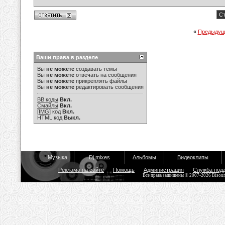
Ст
«
Предыдущ
Ваши права в разделе
Вы
не можете
создавать темы
Вы
не можете
отвечать на сообщения
Вы
не можете
прикреплять файлы
Вы
не можете
редактировать сообщения
BB коды
Вкл.
Смайлы
Вкл.
[IMG]
код
Вкл.
HTML код
Выкл.
Музыка
Dj mixes
Альбомы
Видеоклипы
Реклама на сайте
Помощь
Администрация
Служба под
Все права защищены © 2007-2026 Bisou