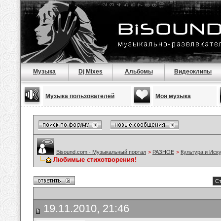
Музыка
Dj Mixes
Альбомы
Видеоклипы
Музыка пользователей
Моя музыка
Bisound.com - Музыкальный портал
>
РАЗНОЕ
>
Культура и Иск
Любимые стихотворения!
Ст
19.11.2010, 21:46