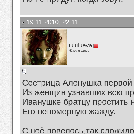
19.11.2010, 22:11
tululueva
Живу я здесь
Сестрица Алёнушка первой
Из женщин узнавших всю пра
Иванушке братцу простить н
Его непомерную жажду.
С неё повелось,так сложило