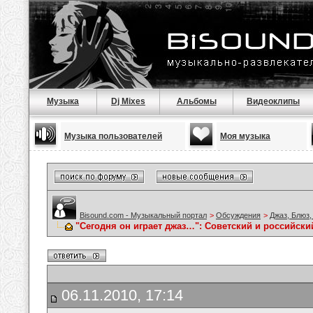
Музыка
Dj Mixes
Альбомы
Видеоклипы
Музыка пользователей
Моя музыка
Bisound.com - Музыкальный портал
>
Обсуждения
>
Джаз, Блюз,
"Сегодня он играет джаз…": Советский и российски
06.11.2010, 17:14