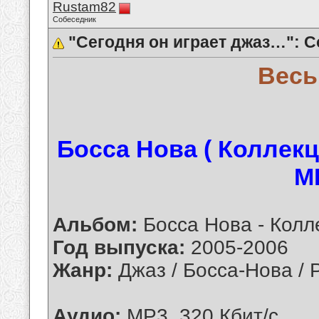
Rustam82
Собеседник
"Сегодня он играет джаз…": С
Весь
Босса Нова ( Коллекция
MP
Альбом:
Босса Нова - Колл
Год выпуска:
2005-2006
Жанр:
Джаз / Босса-Нова / 
Аудио:
MP3, 320 Кбит/с