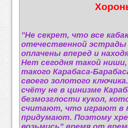
Хорон
"Не секрет, что все каба
отечественной эстрады 
оплачены вперед и наход
Нет сегодня такой ниши,
такого Карабаса-Барабас
своего золотого ключика
счёту не в цинизме Караб
безмозглости кукол, кот
считают, что играют в т
придумают. Поэтому хре
возьмись" время от врем