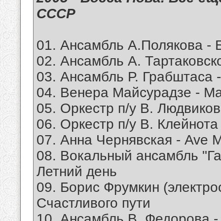
СССР
01. Ансамбль А.Полякова - 
02. Ансамбль А. Тартаковск
03. Ансамбль Р. Грабштаса 
04. Венера Майсурадзе - M
05. Оркестр п/у В. Людвиков
06. Оркестр п/у В. Клейнота
07. Анна Чернявская - Ave M
08. Вокальный ансамбль "Гай
Летний день
09. Борис Фрумкин (электро
Счастливого пути
10. Ансамбль В. Федорова 