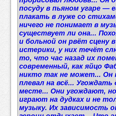
посуду в пьяном угаре — 
плакать в луже со стихами
ничего не понимает в муз
существует ли она... Пох
и больной он рвёт сцену 
истерики, у них течёт сл
то, что час назад их помен
современный, как яйцо Фа
никто так не может... Он 
плевал на всё... Угождат
месте... Они угождают, но
играют на дудках и не то
музыку. Их зависимость о
героин отдыхает... Что 