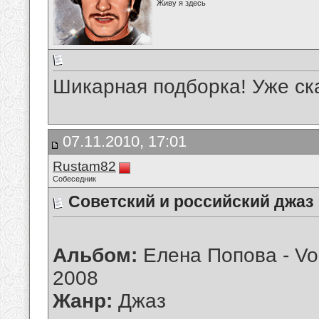
Живу я здесь
Шикарная подборка! Уже ска
07.11.2010, 17:01
Rustam82
Собеседник
Советский и российский джаз
Альбом:
Елена Попова - Voi
2008
Жанр:
Джаз