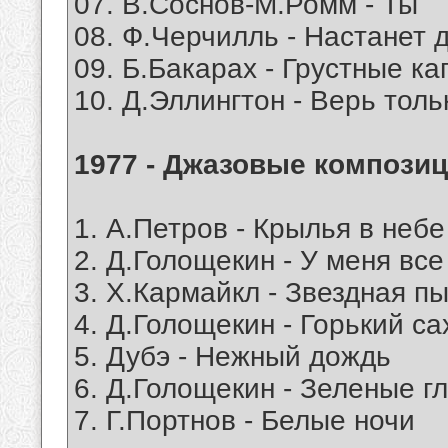
07. В.Соснов-М.Ромм - Ты
08. Ф.Черчилль - Настанет 
09. Б.Бакарах - Грустные к
10. Д.Эллингтон - Верь толь
1977 - Джазовые композиц
1. А.Петров - Крылья в небе
2. Д.Голощекин - У меня все
3. Х.Кармайкл - Звездная п
4. Д.Голощекин - Горький са
5. Дубэ - Нежный дождь
6. Д.Голощекин - Зеленые г
7. Г.Портнов - Белые ночи