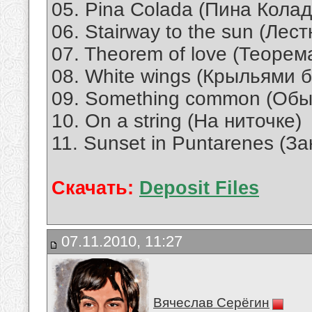
05. Pina Colada (Пина Колад
06. Stairway to the sun (Лес
07. Theorem of love (Теорем
08. White wings (Крыльями 
09. Something common (Обы
10. On a string (На ниточке)
11. Sunset in Puntarenes (З
Скачать:
Deposit Files
07.11.2010, 11:27
Вячеслав Серёгин