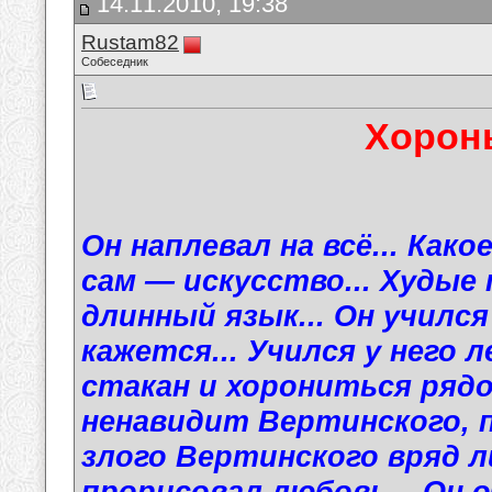
14.11.2010, 19:38
Rustam82
Собеседник
Хорон
Он наплевал на всё... Како
сам — искусство... Худые 
длинный язык... Он учился
кажется... Учился у него 
стакан и хорониться рядо
ненавидит Вертинского, 
злого Вертинского вряд л
прорисовал любовь... Он 