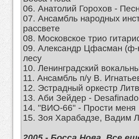
06. Анатолий Горохов - Песн
07. Ансамбль народных инс
рассвете
08. Московское трио гитари
09. Александр Цфасман (ф-н
лесу
10. Ленинградский вокальный
11. Ансамбль п/у В. Игнатье
12. Эстрадный оркестр Литв
13. Аби Зейдер - Desafinado
14. "ВИО-66" - Прости меня
15. Зоя Харабадзе, Вадим 
2005 - Босса Нова. Все е