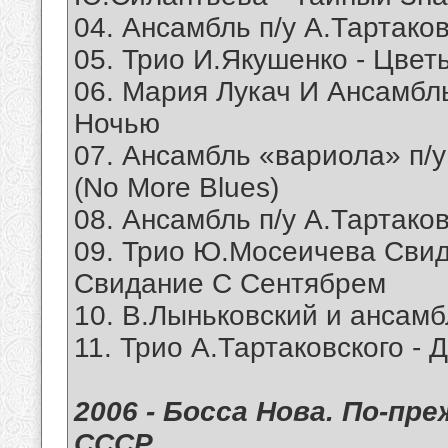
04. Ансамбль п/у А.Тартако
05. Трио И.Якушенко - Цве
06. Мария Лукач И Ансамбль
Ночью
07. Ансамбль «вариола» п/
(No More Blues)
08. Ансамбль п/у А.Тартако
09. Трио Ю.Мосеичева Свид
Свидание С Сентябрем
10. В.Лыньковский и ансамб
11. Трио А.Тартаковского -
2006 - Босса Нова. По-пр
СССР