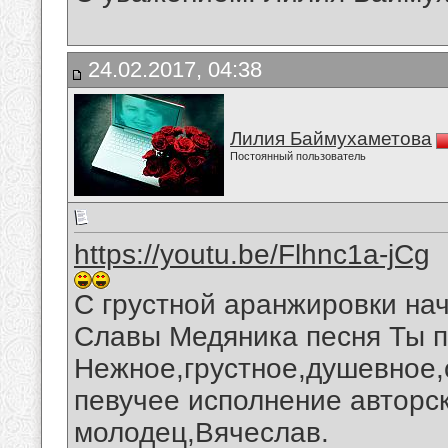
24.02.2017, 04:38
Лилия Баймухаметова
Постоянный пользователь
https://youtu.be/Flhnc1a-jCg
С грустной аранжировки нач
Славы Медяника песня Ты 
Нежное,грустное,душевное,
певучее исполнение авторс
молодец,Вячеслав.