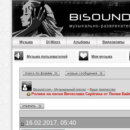
Музыка
Dj Mixes
Альбомы
Видеоклипы
Музыка пользователей
Моя музыка
Bisound.com - Музыкальный портал
>
Ваше творчество
Ролики на песни Вячеслава Серёгина от Лилии Ба
16.02.2017, 05:40