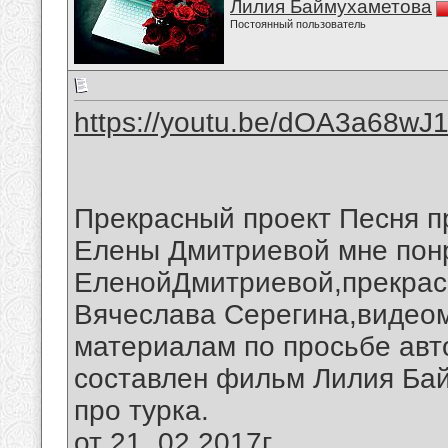
Лилия Баймухаметова
Постоянный пользователь
https://youtu.be/dOA3a68wJ
Прекрасный проект Песня п
Елены Дмитриевой мне пон
ЕленойДмитриевой,прекрас
Вячеслава Серегина,видео
материалам по просьбе авт
составлен фильм Лилия Ба
про турка.
от 21. 02.2017г.