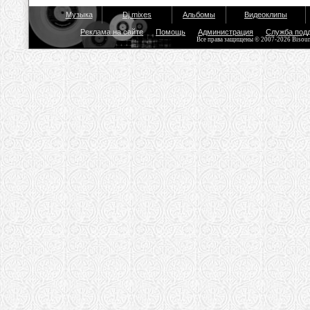
Музыка
Dj mixes
Альбомы
Видеоклипы
Реклама на сайте
Помощь
Администрация
Служба под
Все права защищены © 2007-2026 Bisou