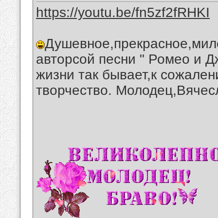
https://youtu.be/fn5zf2fRHKI
Душевное,прекрасное,мил
авторсой песни " Ромео и Д
жизни так бывает,к сожале
творчество. Молодец,Вячес