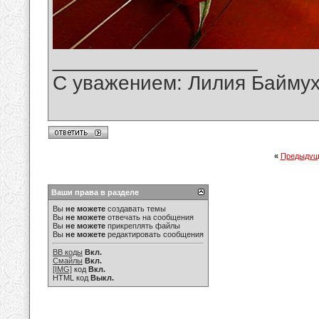
__________________
С уважением: Лилия Байму
«
Предыдущ
Ваши права в разделе
Вы
не можете
создавать темы
Вы
не можете
отвечать на сообщения
Вы
не можете
прикреплять файлы
Вы
не можете
редактировать сообщения
BB коды
Вкл.
Смайлы
Вкл.
[IMG]
код
Вкл.
HTML код
Выкл.