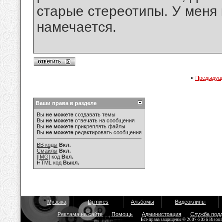
старые стереотипы. У меня 
намечается.
«
Предыдущ
Ваши права в разделе
Вы
не можете
создавать темы
Вы
не можете
отвечать на сообщения
Вы
не можете
прикреплять файлы
Вы
не можете
редактировать сообщения
BB коды
Вкл.
Смайлы
Вкл.
[IMG]
код
Вкл.
HTML код
Выкл.
Музыка
Dj mixes
Альбомы
Видеоклипы
Реклама на сайте
Помощь
Администрация
Служба под
Все права защищены © 2007-2026 Bisou