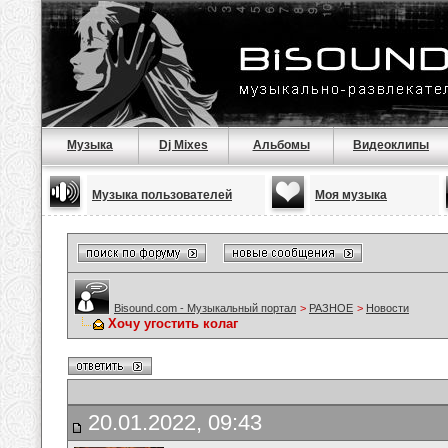
Музыка
Dj Mixes
Альбомы
Видеоклипы
Музыка пользователей
Моя музыка
Bisound.com - Музыкальный портал
>
РАЗНОЕ
>
Новости
Хочу угостить колаг
20.01.2022, 09:43