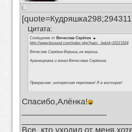
[quote=Кудряшка298;294311
Цитата:
Сообщение от
Вячеслав Серёгин
http://www.bisound.com/index.php?nam...le&id=10213324
Вячеслав Серёгин-Веришь,не веришь
Аранжировка и вокал-Вячеслава Серёгина
Прекрасная ,интересная перепевка! Я в восторге!
Спасибо,Алёнка!
__________________
_______________________
Все, кто уходил от меня хот