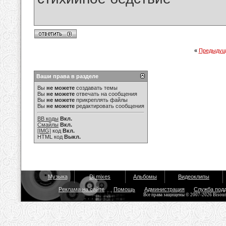
«
Предыдущ
Ваши права в разделе
Вы
не можете
создавать темы
Вы
не можете
отвечать на сообщения
Вы
не можете
прикреплять файлы
Вы
не можете
редактировать сообщения
BB коды
Вкл.
Смайлы
Вкл.
[IMG]
код
Вкл.
HTML код
Выкл.
Музыка
Dj mixes
Альбомы
Видеоклипы
Реклама на сайте
Помощь
Администрация
Служба под
Все права защищены © 2007-2026 Bisou