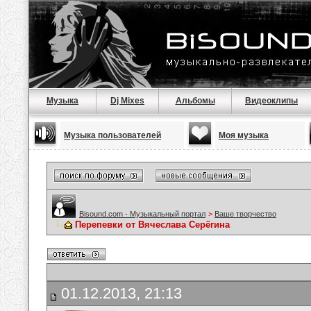
Музыка
Dj Mixes
Альбомы
Видеоклипы
Музыка пользователей
Моя музыка
Bisound.com - Музыкальный портал
>
Ваше творчество
Перепевки от Вячеслава Серёгина
01.12.2013, 21:13