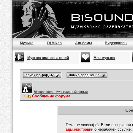
Музыка
Dj Mixes
Альбомы
Видеоклипы
Музыка пользователей
Моя музыка
Bisound.com - Музыкальный портал
Сообщение форума
Соо
Тема не указан(-а). Если вы пришли
администрации
о нерабочей ссылке.