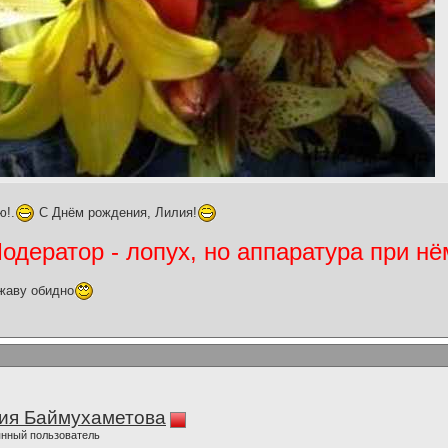
ю!.
С Днём рождения, Лилия!
дератор - лопух, но аппаратура при нё
жаву обидно
ия Баймухаметова
нный пользователь