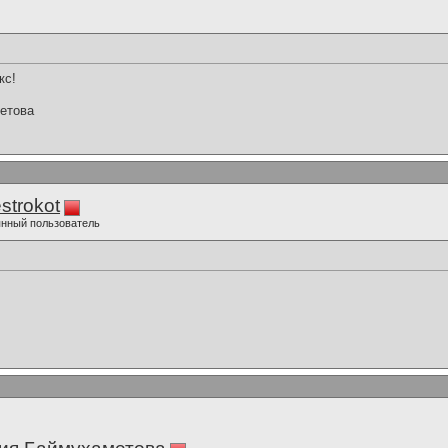
кс!
етова
strokot
нный пользователь