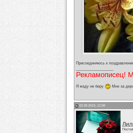
Присоединяюсь к поздравлени
__________________
Рекламописец! Мо
Я мзду не беру
Мне за дер
02.09.2019, 12:08
Лил
Постоя