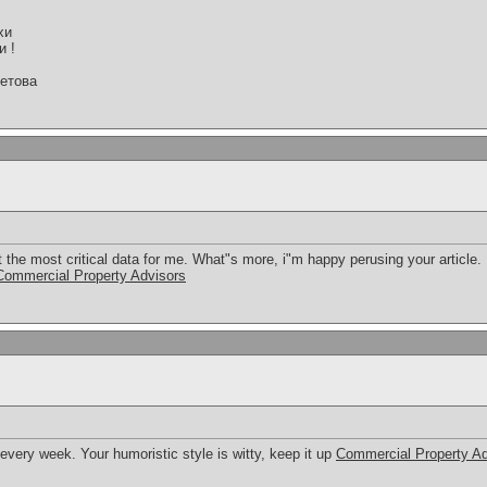
хи
и !
етова
t the most critical data for me. What"s more, i"m happy perusing your article. 
Commercial Property Advisors
e every week. Your humoristic style is witty, keep it up
Commercial Property Ad