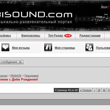
Вход
льбомы
Видеоклипы
Топ Радио
Радиостанции
Моя музыка
Моя страница
Пользов
портал
>
РАЗНОЕ
>
Праздники!
вляем с Днём Рождения!
Страница 48 из 60
«
Первая
<
38
46
4