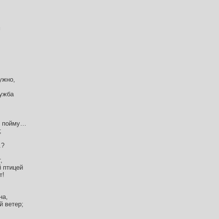
м
ужно,
ужба
е пойму…
;
.?
,
й птицей
т!
на,
й ветер;