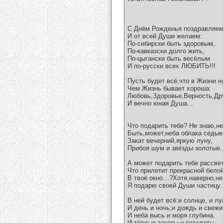
С Днём Рожденья поздравляе
И от всей Души желаем:
По-сибирски быть здоровым,
По-кавказски долго жить,
По-цыгански быть весёлым
И по-русски всех ЛЮБИТЬ!!!
Пусть будет всё,что в Жизни н
Чем Жизнь бывает хороша:
Любовь,Здоровье,Верность,Др
И вечно юная Душа...
Что подарить тебе? Не знаю,н
Быть,может,неба облака седые
Закат вечерний,яркую луну,
Прибоя шум и звёзды золотые.
А может подарить тебе рассвет
Что прилетит прекрасной бело
В твоё окно…?Хотя,наверно,не
Я подарю своей Души частицу.
В ней будет всё:и солнце, и лу
И день и ночь;и дождь и свежи
И неба высь и моря глубина,
И тёплые закаты и рассветы...