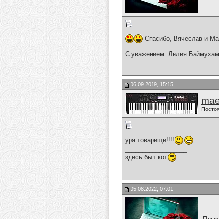
Спасибо, Вячеслав и Ма
__________________
С уважением: Лилия Баймухам
06.09.2019, 15:15
mae
Постоя
ура товарищи!!!!
__________________
здесь был кот
05.08.2022, 07:01