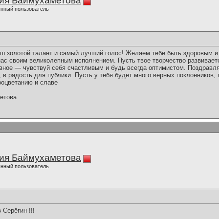
ия Баймухаметова
нный пользователь
ш золотой талант и самый лучший голос! Желаем тебе быть здоровым 
нас своим великолепным исполнением. Пусть твое творчество развиваетс
вное — чувствуй себя счастливым и будь всегда оптимистом. Поздрав
 в радость для публики. Пусть у тебя будет много верных поклонников, 
процветанию и славе
етова
ия Баймухаметова
нный пользователь
ерёгин !!!