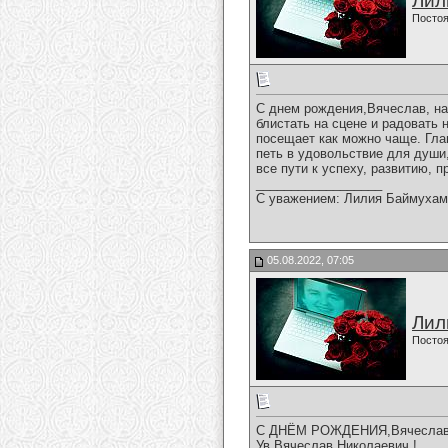
Лил
Постоя
С днем рождения,Вячеслав, на
блистать на сцене и радовать 
посещает как можно чаще. Гла
петь в удовольствие для души,
все пути к успеху, развитию, 
__________________
С уважением: Лилия Баймухам
05.08.2022, 07:05
Лил
Постоя
С ДНЁМ РОЖДЕНИЯ,Вячеслав С
Ув.Вячеслав Николаевич !