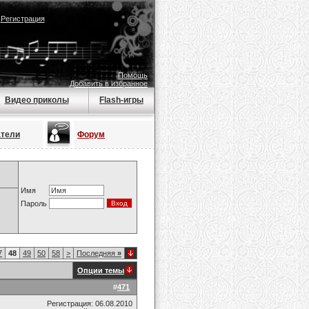
|
Регистрация
Помощь
Добавить в избранное
Видео приколы
Flash-игры
атели
Форум
Имя
Пароль
7
48
49
50
58
>
Последняя
»
Опции темы
#
471
Регистрация: 06.08.2010