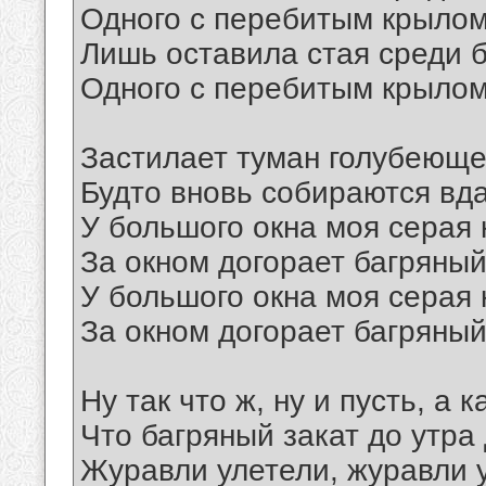
Одного с перебитым крылом
Лишь оставила стая среди б
Одного с перебитым крылом
Застилает туман голубеюще
Будто вновь собираются вда
У большого окна моя серая 
За окном догорает багряный
У большого окна моя серая 
За окном догорает багряный
Ну так что ж, ну и пусть, а 
Что багряный закат до утра 
Журавли улетели, журавли 