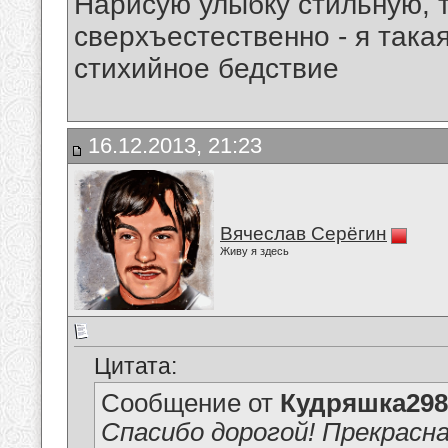
Нарисую улыбку стильную, т
сверхъестественно - я така
стихийное бедствие
16.12.2013, 21:23
Вячеслав Серёгин
Живу я здесь
Цитата:
Сообщение от
Кудряшка298
Спасибо дорогой! Прекрасна