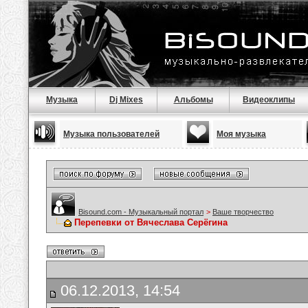
Музыка
Dj Mixes
Альбомы
Видеоклипы
Музыка пользователей
Моя музыка
Bisound.com - Музыкальный портал
>
Ваше творчество
Перепевки от Вячеслава Серёгина
06.12.2013, 14:54