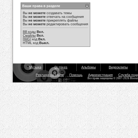
Ваши права в разделе
Вы
не можете
создавать темы
Вы
не можете
отвечать на сообщения
Вы
не можете
прикреплять файлы
Вы
не можете
редактировать сообщения
BB коды
Вкл.
Смайлы
Вкл.
[IMG]
код
Вкл.
HTML код
Выкл.
Музыка
Dj mixes
Альбомы
Видеоклипы
Реклама на сайте
Помощь
Администрация
Служба под
Все права защищены © 2007-2026 Bisou