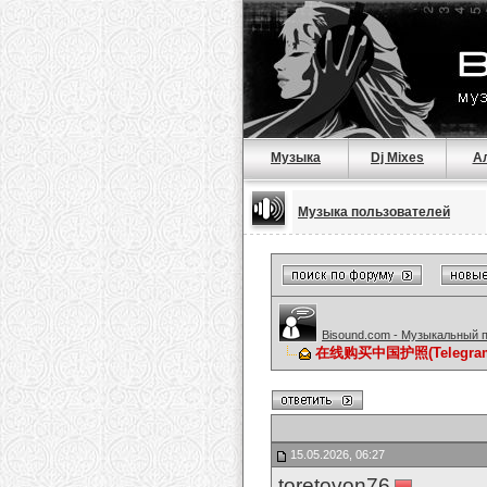
Музыка
Dj Mixes
А
Музыка пользователей
Bisound.com - Музыкальный 
在线购买中国护照(Telegr
15.05.2026, 06:27
toretovon76