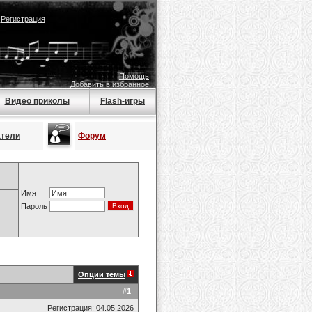
|
Регистрация
Помощь
Добавить в избранное
Видео приколы
Flash-игры
атели
Форум
Имя
Пароль
Опции темы
#
1
Регистрация: 04.05.2026