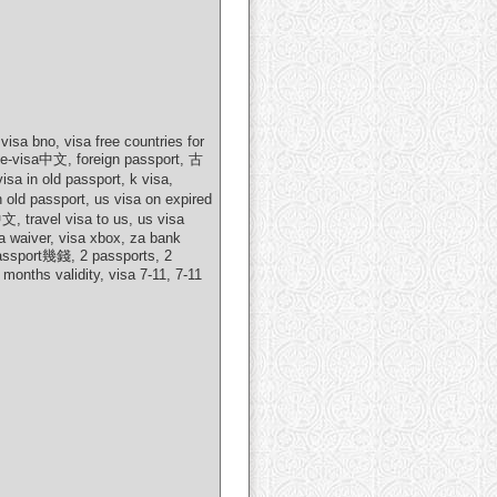
visa bno, visa free countries for
, e-visa中文, foreign passport, 古
a in old passport, k visa,
 old passport, us visa on expired
 travel visa to us, us visa
sa waiver, visa xbox, za bank
passport幾錢, 2 passports, 2
months validity, visa 7-11, 7-11