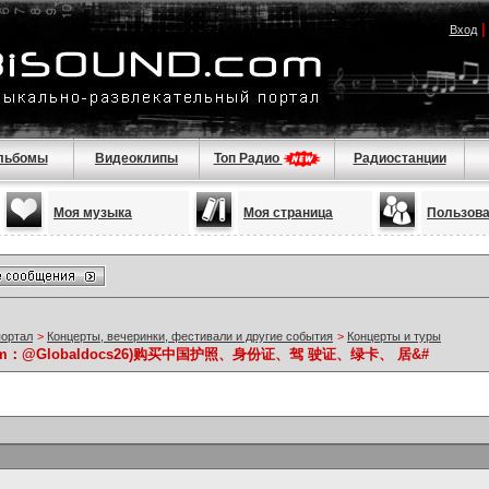
Вход
льбомы
Видеоклипы
Топ Радио
Радиостанции
Моя музыка
Моя страница
Пользов
портал
>
Концерты, вечеринки, фестивали и другие события
>
Концерты и туры
am：@Globaldocs26)购买中国护照、身份证、驾 驶证、绿卡、 居&#