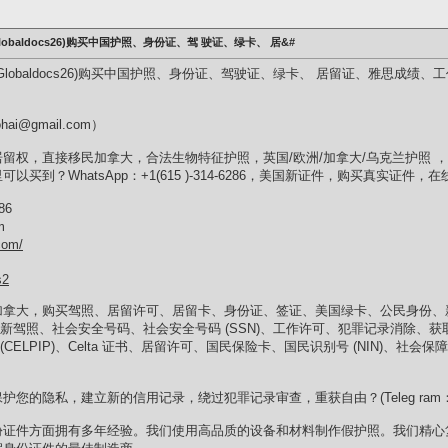
lobaldocs26)购买中国护照、身份证、驾 驶证、绿卡、 居&#
：@Globaldocs26)购买中国护照、身份证、驾驶证、绿卡、 居留证、雅思成
i@gmail.com）
留权，直接移民加拿大，合法生物特征护照，英国/欧洲/加拿大/乌克兰护照 
买到？WhatsApp：+1(615 )-314-6286，美国新证件，购买真实证件
86
m
com/
s2
拿大，购买驾照、居留许可、居留卡、身份证、签证、美国绿卡、公民身份、新 证
、新身份证、新驾照、社会安全号码、社会安全号码 (SSN)、工作许可、犯罪记录消
 (CELPIP)、Celta 证书、居留许可、国民保险卡、国民识别号 (NIN)、社会保
的隐私，建立新的信用记录，绕过犯罪记录审查，重获自由？(Teleg ram：@Glo
份证件方面拥有多年经验。我们使用高品质的设备和材料制作假护照。我们精心