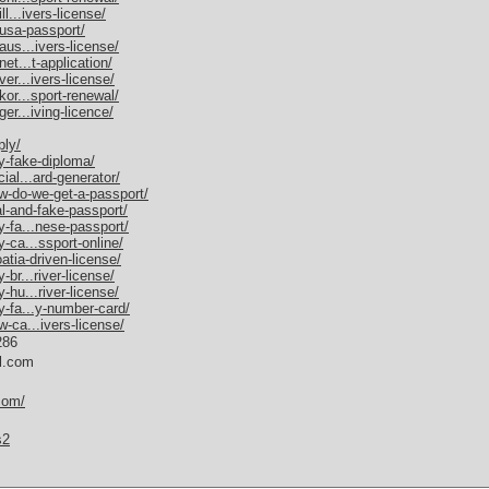
l...ivers-license/
/usa-passport/
aus...ivers-license/
et...t-application/
er...ivers-license/
kor...sport-renewal/
er...iving-licence/
ply/
y-fake-diploma/
ial...ard-generator/
w-do-we-get-a-passport/
al-and-fake-passport/
y-fa...nese-passport/
-ca...ssport-online/
atia-driven-license/
br...river-license/
-hu...river-license/
y-fa...y-number-card/
-ca...ivers-license/
286
l.com
com/
s2