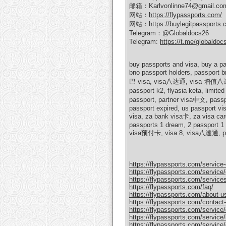
邮箱：Karlvonlinne74@gmail.co
网站：
https://flypassports.com/
网站：
https://buylegitpassports.
Telegram：@Globaldocs26
Telegram:
https://t.me/globaldoc
buy passports and visa, buy a pas
bno passport holders, passport b
巴 visa, visa八达通, visa 增值八达通, bu
passport k2, flyasia keta, limit
passport, partner visa中文, pass
passport expired, us passport vis
visa, za bank visa卡, za visa ca
passports 1 dream, 2 passport 1 
visa预付卡, visa 8, visa八達通, 
https://flypassports.com/service
https://flypassports.com/service/
https://flypassports.com/service
https://flypassports.com/faq/
https://flypassports.com/about-u
https://flypassports.com/contact
https://flypassports.com/service
https://flypassports.com/service/b
https://flypassports.com/service/