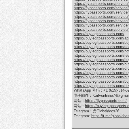
https://flypassports.com/service/il
https://flypassports.com/service
https://flypassports.com/service/
https://flypassports.com/service/n
https://flypassports.com/service/v
https://flypassports.com/service/
https://flypassports.com/service/g
https://buylegitpassports.com/
https://buylegitpassports.com/ap
https://buylegitpassports.com/bu
https://buylegitpassports.com/soc
https://buylegitpassports.com/ho
https://buylegitpassports.com/re
https://buylegitpassports.com/bu
https://buylegitpassports.com/buy
https://buylegitpassports.com/cro
https://buylegitpassports.com/buy-
https://buylegitpassports.com/buy
https://buylegitpassports.com/bu
https://buylegitpassports.com/how
WhatsApp 号码：+1 (615)-314-6
电子邮件：Karlvonlinne74@gmai
网站：
https://flypassports.com/
网站：
https://buylegitpassports.
Telegram：@Globaldocs26
Telegram:
https://t.me/globaldoc