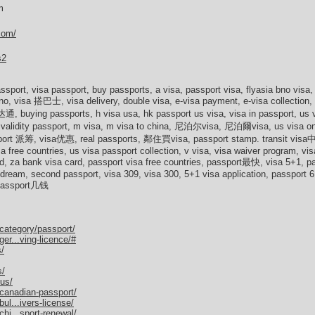
m
com/
s2
sport, visa passport, buy passports, a visa, passport visa, flyasia bno visa, 
no, visa 搭巴士, visa delivery, double visa, e-visa payment, e-visa collection
ying passports, h visa usa, hk passport us visa, visa in passport, us vis
ed validity passport, m visa, m visa to china, 尼泊尔visa, 尼泊爾visa, us visa on
port 派筹, visa优惠, real passports, 鄰住買visa, passport stamp. transit visa中文,
a free countries, us visa passport collection, v visa, visa waiver program, vi
rd, za bank visa card, passport visa free countries, passport最快, visa 5+1, 
dream, second passport, visa 309, visa 300, 5+1 visa application, passport 6 
passport几钱
-category/passport/
ger...ving-licence/#
s/
s/
-us/
/canadian-passport/
ul...ivers-license/
chi...sport-renewal/