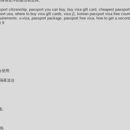
假身份证件的最佳制造商。
port citizenship, passport you can buy, buy visa gift card, cheapest passport
ort usa, where to buy visa gift cards, visa j1, korean passport visa free coun
equirements, u-visa, passport package, passport free visa, how to get a secon
 9
合使用
/隔夜送达
频。
86