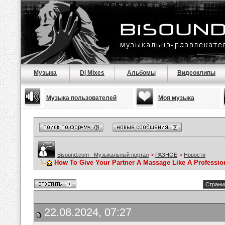
Музыка
Dj Mixes
Альбомы
Видеоклипы
Музыка пользователей
Моя музыка
Bisound.com - Музыкальный портал
>
РАЗНОЕ
>
Новости
How To Give Your Partner A Massage Like A Professio
Страниц
22.08.2024, 07:27