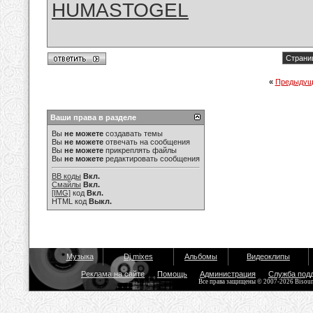
HUMASTOGEL
Страниц
«
Предыдущ
Ваши права в разделе
Вы
не можете
создавать темы
Вы
не можете
отвечать на сообщения
Вы
не можете
прикреплять файлы
Вы
не можете
редактировать сообщения
BB коды
Вкл.
Смайлы
Вкл.
[IMG]
код
Вкл.
HTML код
Выкл.
Музыка
Dj mixes
Альбомы
Видеоклипы
Реклама на сайте
Помощь
Администрация
Служба под
Все права защищены © 2007-2026 Bisou