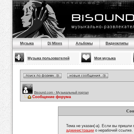
Музыка
Dj Mixes
Альбомы
Видеоклипы
Музыка пользователей
Моя музыка
Bisound.com - Музыкальный портал
Сообщение форума
Соо
Тема не указан(-а). Если вы пришли
администрации
о нерабочей ссылке.