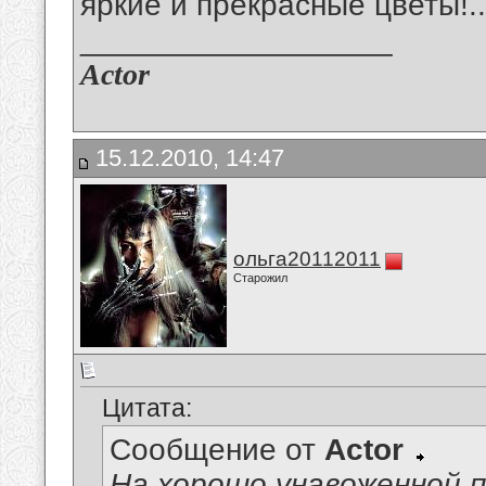
яркие и прекрасные цветы!.. Т
__________________
Actor
15.12.2010, 14:47
ольга20112011
Старожил
Цитата:
Сообщение от
Actor
На хорошо унавоженной 