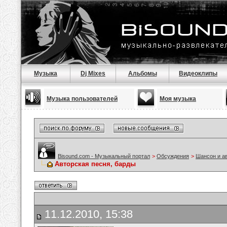
Музыка
Dj Mixes
Альбомы
Видеоклипы
Музыка пользователей
Моя музыка
Bisound.com - Музыкальный портал
>
Обсуждения
>
Шансон и а
Авторская песня, барды
11.12.2010, 15:38