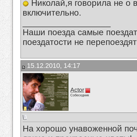
Николай,я говорила не о в
включительно.
__________________
Наши поезда самые поездат
поездатости не перепоездят
15.12.2010, 14:17
Actor
Собеседник
На хорошо унавоженной поч