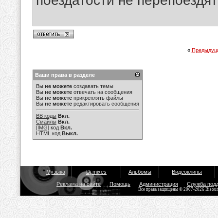
поездатости не перепоездят
«
Предыдущ
Ваши права в разделе
Вы
не можете
создавать темы
Вы
не можете
отвечать на сообщения
Вы
не можете
прикреплять файлы
Вы
не можете
редактировать сообщения
BB коды
Вкл.
Смайлы
Вкл.
[IMG]
код
Вкл.
HTML код
Выкл.
Музыка
Dj mixes
Альбомы
Видеоклипы
Реклама на сайте
Помощь
Администрация
Служба под
Все права защищены © 2007-2026 Bisou