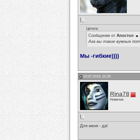
Цитата:
Сообщение от
Апостол
Ага вы такие вумные по
Мы -гибкие))))
03.07.2019, 22:28
Rina78
Новичок
Для меня - да!