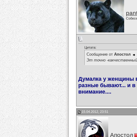
pan
Собес
Цитата:
Сообщение от
Апостол
Эт точно -какчественный
Думалка у женщины в
разные бывают... и 
внимание....
15.04.2012, 23:51
Апостол