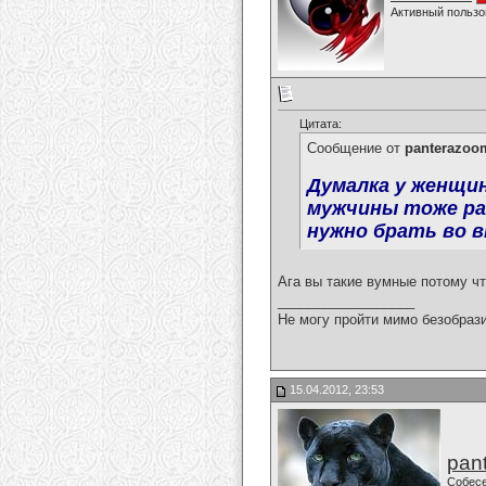
Активный пользо
Цитата:
Сообщение от
panterazoo
Думалка у женщин
мужчины тоже раз
нужно брать во вн
Ага вы такие вумные потому чт
__________________
Не могу пройти мимо безобрази
15.04.2012, 23:53
pan
Собес