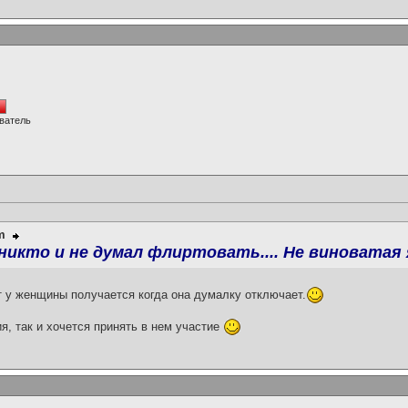
ватель
m
кто и не думал флиртовать.... Не виноватая я..
т у женщины получается когда она думалку отключает.
я, так и хочется принять в нем участие