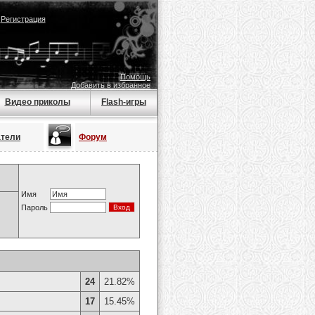
|
Регистрация
Помощь
Добавить в избранное
Видео приколы
Flash-игры
атели
Форум
Имя
Пароль
24
21.82%
17
15.45%