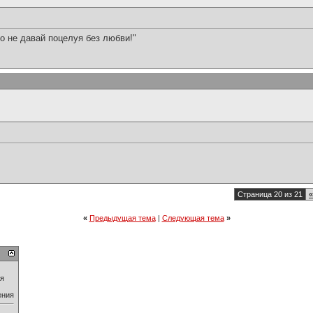
но не давай поцелуя без любви!"
Страница 20 из 21
«
«
Предыдущая тема
|
Следующая тема
»
ия
ения