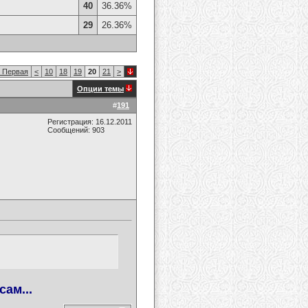
40
36.36%
29
26.36%
Первая
<
10
18
19
20
21
>
Опции темы
#
191
Регистрация: 16.12.2011
Сообщений: 903
сам...