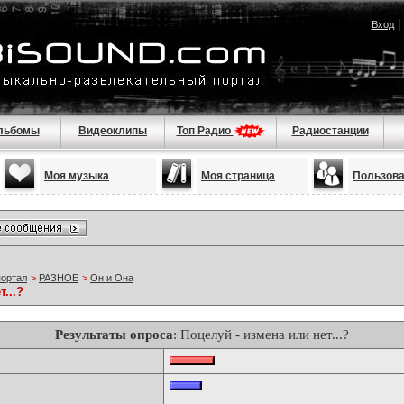
Вход
льбомы
Видеоклипы
Топ Радио
Радиостанции
Моя музыка
Моя страница
Пользов
портал
>
РАЗНОЕ
>
Он и Она
...?
Результаты опроса
: Поцелуй - измена или нет...?
..