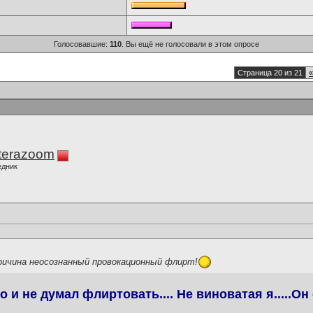
Голосовавшие:
110
. Вы ещё не голосовали в этом опросе
Страница 20 из 21
«
terazoom
едник
ричина неосознанный провокационный флирт!
 и не думал флиртовать.... Не виноватая я.....Он 