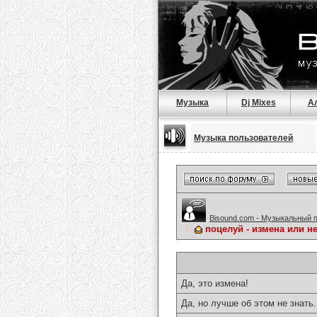
Музыка
Dj Mixes
А
Музыка пользователей
Bisound.com - Музыкальный 
поцелуй - измена или нет
Да, это измена!
Да, но лучше об этом не знать.