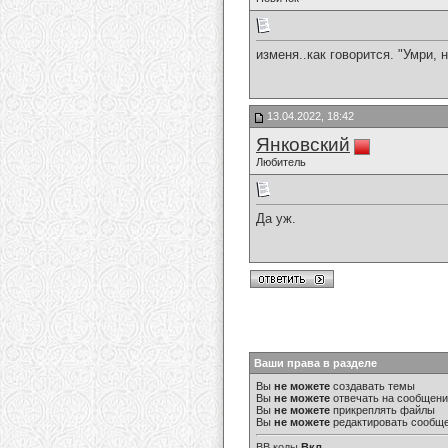
изменя..как говорится. "Умри, 
13.04.2022, 18:42
Янковский
Любитель
Да уж.
Ваши права в разделе
Вы
не можете
создавать темы
Вы
не можете
отвечать на сообщен
Вы
не можете
прикреплять файлы
Вы
не можете
редактировать сообщ
BB коды
Вкл.