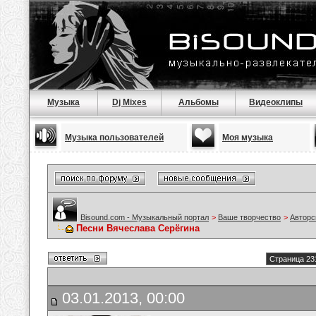
Музыка
Dj Mixes
Альбомы
Видеоклипы
Музыка пользователей
Моя музыка
Bisound.com - Музыкальный портал
>
Ваше творчество
>
Авторс
Песни Вячеслава Серёгина
Страница 23
03.01.2013, 00:00