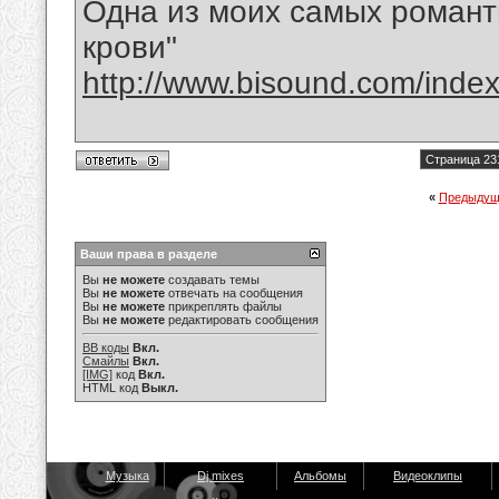
Одна из моих самых романт
крови"
http://www.bisound.com/inde
Страница 23
«
Предыдущ
Ваши права в разделе
Вы
не можете
создавать темы
Вы
не можете
отвечать на сообщения
Вы
не можете
прикреплять файлы
Вы
не можете
редактировать сообщения
BB коды
Вкл.
Смайлы
Вкл.
[IMG]
код
Вкл.
HTML код
Выкл.
Музыка
Dj mixes
Альбомы
Видеоклипы