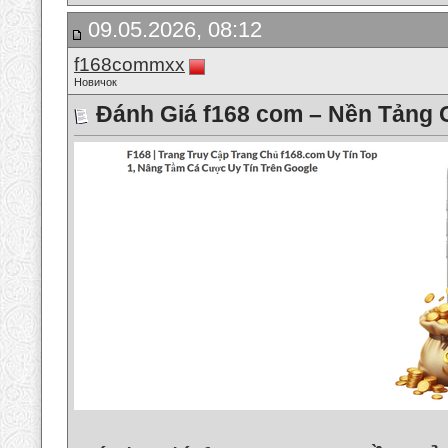
09.05.2026, 08:12
f168commxx
Новичок
Đánh Giá f168 com – Nền Tảng G