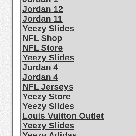
Jordan 12
Jordan 11
Yeezy Slides
NFL Shop
NFL Store
Yeezy Slides
Jordan 4
Jordan 4
NFL Jerseys
Yeezy Store
Yeezy Slides
Louis Vuitton Outlet
Yeezy Slides
Yeezy Adidas