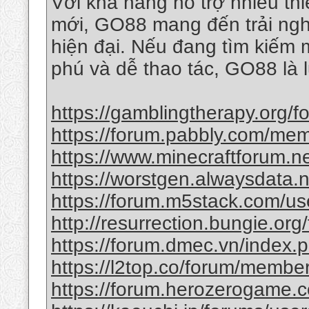
Với khả năng hỗ trợ nhiều thiế
mới, GO88 mang đến trải nghiệ
hiện đại. Nếu đang tìm kiếm
phú và dễ thao tác, GO88 là
https://gamblingtherapy.org/
https://forum.pabbly.com/me
https://www.minecraftforum
https://worstgen.alwaysdata.n
https://forum.m5stack.com/u
http://resurrection.bungie.or
https://forum.dmec.vn/index
https://l2top.co/forum/memb
https://forum.herozerogame.