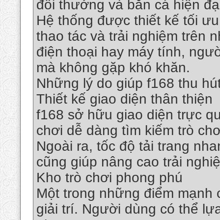
đổi thưởng và bắn cá hiện đạ
Hệ thống được thiết kế tối 
thao tác và trải nghiệm trên 
điện thoại hay máy tính, ngườ
mà không gặp khó khăn.
Những lý do giúp f168 thu hú
Thiết kế giao diện thân thiện
f168 sở hữu giao diện trực q
chơi dễ dàng tìm kiếm trò chơ
Ngoài ra, tốc độ tải trang nh
cũng giúp nâng cao trải nghi
Kho trò chơi phong phú
Một trong những điểm mạnh c
giải trí. Người dùng có thể 