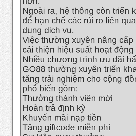
hơn.
Ngoài ra, hệ thống còn triển 
để hạn chế các rủi ro liên qu
dụng dịch vụ.
Việc thường xuyên nâng cấp
cải thiện hiệu suất hoạt động
Nhiều chương trình ưu đãi h
GO88 thường xuyên triển kha
tăng trải nghiệm cho cộng đồ
phổ biến gồm:
Thưởng thành viên mới
Hoàn trả định kỳ
Khuyến mãi nạp tiền
Tặng giftcode miễn phí