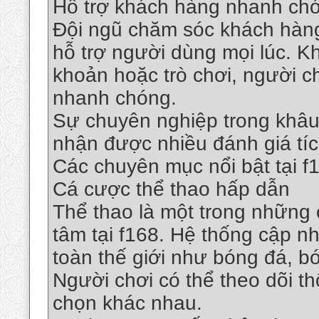
Hỗ trợ khách hàng nhanh ch
Đội ngũ chăm sóc khách hàng
hỗ trợ người dùng mọi lúc. Kh
khoản hoặc trò chơi, người ch
nhanh chóng.
Sự chuyên nghiệp trong khâu 
nhận được nhiều đánh giá tíc
Các chuyên mục nổi bật tại f
Cá cược thể thao hấp dẫn
Thể thao là một trong những
tâm tại f168. Hệ thống cập nhậ
toàn thế giới như bóng đá, bó
Người chơi có thể theo dõi th
chọn khác nhau.