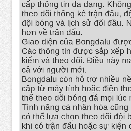
cấp thông tin đa dạng. Không
theo dõi thống kê trận đấu, đ
đội bóng và lịch sử đối đầu. 
hơn về trận đấu.
Giao diện của Bongdalu được 
Các thông tin được sắp xếp h
kiếm và theo dõi. Điều này ma
cả với người mới.
Bongdalu còn hỗ trợ nhiều nề
cập từ máy tính hoặc điện th
thể theo dõi bóng đá mọi lúc 
Tính năng cá nhân hóa cũng 
có thể lựa chọn theo dõi đội
khi có trận đấu hoặc sự kiện 