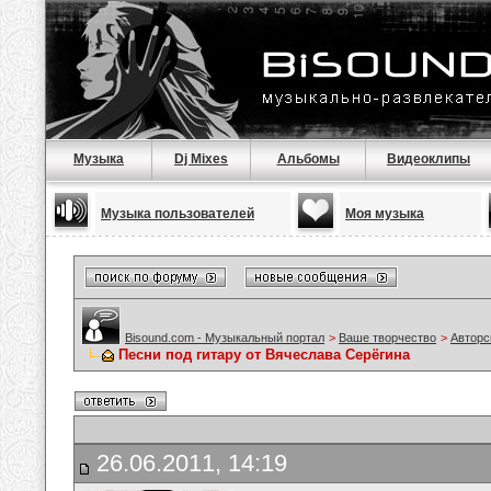
Музыка
Dj Mixes
Альбомы
Видеоклипы
Музыка пользователей
Моя музыка
Bisound.com - Музыкальный портал
>
Ваше творчество
>
Авторс
Песни под гитару от Вячеслава Серёгина
26.06.2011, 14:19