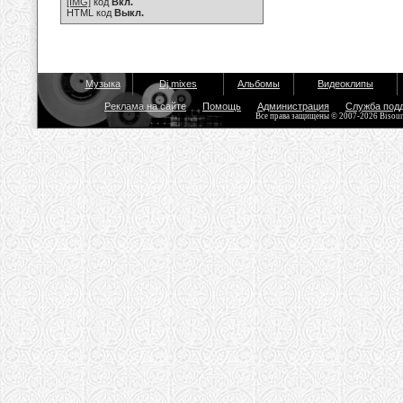
[IMG]
код
Вкл.
HTML код
Выкл.
Музыка
Dj mixes
Альбомы
Видеоклипы
Реклама на сайте
Помощь
Администрация
Служба под
Все права защищены © 2007-2026 Bisou