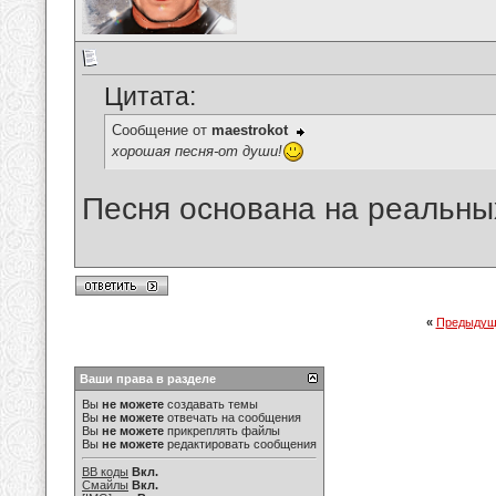
Цитата:
Сообщение от
maestrokot
хорошая песня-от души!
Песня основана на реальных
«
Предыдущ
Ваши права в разделе
Вы
не можете
создавать темы
Вы
не можете
отвечать на сообщения
Вы
не можете
прикреплять файлы
Вы
не можете
редактировать сообщения
BB коды
Вкл.
Смайлы
Вкл.