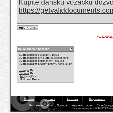
Kupite dansku vozačku dozvo
https://getvaliddocuments.com/
«
Предыдущ
Ваши права в разделе
Вы
не можете
создавать темы
Вы
не можете
отвечать на сообщения
Вы
не можете
прикреплять файлы
Вы
не можете
редактировать сообщения
BB коды
Вкл.
Смайлы
Вкл.
[IMG]
код
Вкл.
HTML код
Выкл.
Музыка
Dj mixes
Альбомы
Видеоклипы
Реклама на сайте
Помощь
Администрация
Служба под
Все права защищены © 2007-2026 Bisou