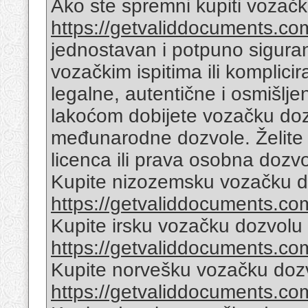
Ako ste spremni kupiti vozač
https://getvaliddocuments.com
jednostavan i potpuno sigur
vozačkim ispitima ili komplic
legalne, autentične i osmišlj
lakoćom dobijete vozačku doz
međunarodne dozvole. Želite l
licenca ili prava osobna dozvol
Kupite nizozemsku vozačku d
https://getvaliddocuments.com/
Kupite irsku vozačku dozvolu
https://getvaliddocuments.com/
Kupite norvešku vozačku doz
https://getvaliddocuments.com/