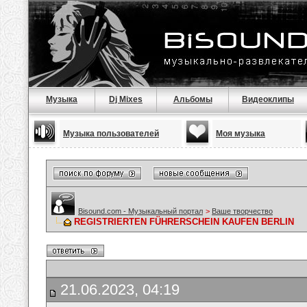
Музыка
Dj Mixes
Альбомы
Видеоклипы
Музыка пользователей
Моя музыка
Bisound.com - Музыкальный портал
>
Ваше творчество
REGISTRIERTEN FÜHRERSCHEIN KAUFEN BERLIN
21.06.2023, 04:19