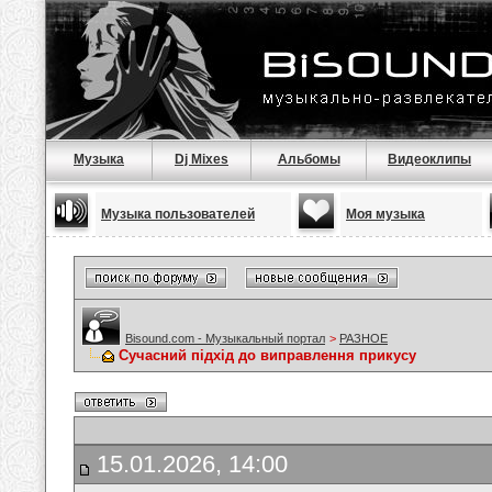
Музыка
Dj Mixes
Альбомы
Видеоклипы
Музыка пользователей
Моя музыка
Bisound.com - Музыкальный портал
>
РАЗНОЕ
Сучасний підхід до виправлення прикусу
15.01.2026, 14:00