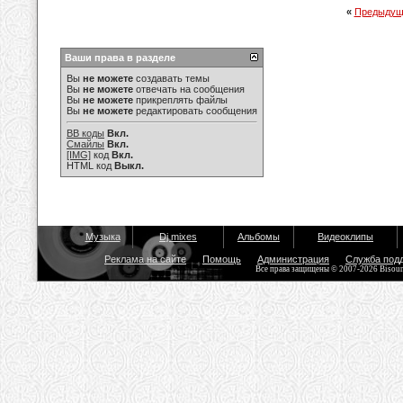
«
Предыдущ
Ваши права в разделе
Вы
не можете
создавать темы
Вы
не можете
отвечать на сообщения
Вы
не можете
прикреплять файлы
Вы
не можете
редактировать сообщения
BB коды
Вкл.
Смайлы
Вкл.
[IMG]
код
Вкл.
HTML код
Выкл.
Музыка
Dj mixes
Альбомы
Видеоклипы
Реклама на сайте
Помощь
Администрация
Служба под
Все права защищены © 2007-2026 Bisou