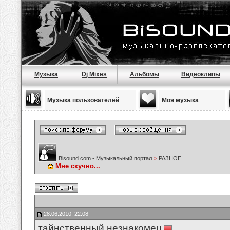
Музыка
Dj Mixes
Альбомы
Видеоклипы
Музыка пользователей
Моя музыка
Bisound.com - Музыкальный портал
>
РАЗНОЕ
Мне скучно...
28.06.2010, 22:08
тайнственный незнакомец