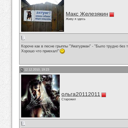
Макс Железякин
Живу я здесь
Короче как в песне грыппы "Уматурман" - "Было трудно без т
Хорошо что приехал!"
12.12.2010, 19:23
ольга20112011
Старожил