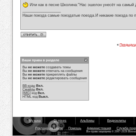
Или как в песне Школина:"Нас эшелон унесёт на самый 
__________________
Наши поезда самые поездатые поезда.И никакие поезда по п
«
Предыдущ
Ваши права в разделе
Вы
не можете
создавать темы
Вы
не можете
отвечать на сообщения
Вы
не можете
прикреплять файлы
Вы
не можете
редактировать сообщения
BB коды
Вкл.
Смайлы
Вкл.
[IMG]
код
Вкл.
HTML код
Выкл.
Музыка
Dj mixes
Альбомы
Видеоклипы
Реклама на сайте
Помощь
Администрация
Служба под
Все права защищены © 2007-2026 Bisou