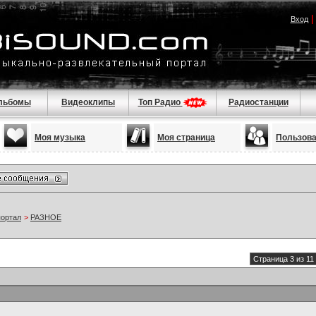
Вход
льбомы
Видеоклипы
Топ Радио
Радиостанции
Моя музыка
Моя страница
Пользов
портал
>
РАЗНОЕ
Страница 3 из 11