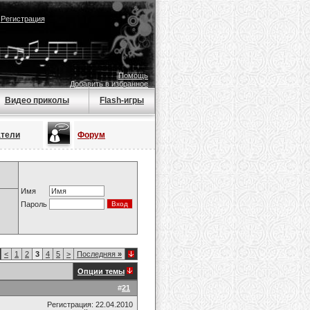
|
Регистрация
Помощь
Добавить в избранное
Видео приколы
Flash-игры
атели
Форум
Имя
Пароль
<
1
2
3
4
5
>
Последняя
»
Опции темы
#
21
Регистрация: 22.04.2010