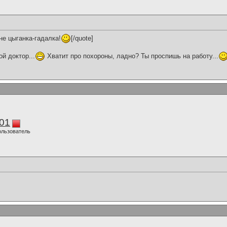
не цыганка-гадалка!
[/quote]
ой доктор...
Хватит про похороны, ладно? Ты проспишь на работу...
01
ользователь