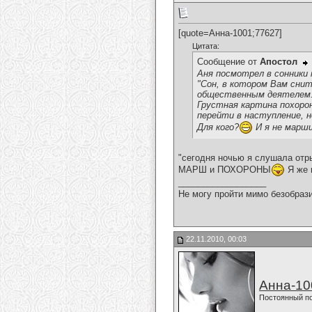
[quote=Анна-1001;77627]
Цитата:
Сообщение от
Апостол
Аня посмотрел в сонники 
"Сон, в котором Вам сни
общественным деятелем
Грустная картина похорон
перейти в наступление, н
Для кого?
И я не марши
"сегодня ночью я слушала отр
МАРШ и ПОХОРОНЫ
Я же 
__________________
Не могу пройти мимо безобрази
22.11.2010, 00:03
Анна-10
Постоянный п