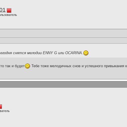
01
ользователь
егодня снятся мелодии ENNY G или OCARINA.
то так и будет
Тебе тоже мелодичных снов и успешного привыкания 
ватель