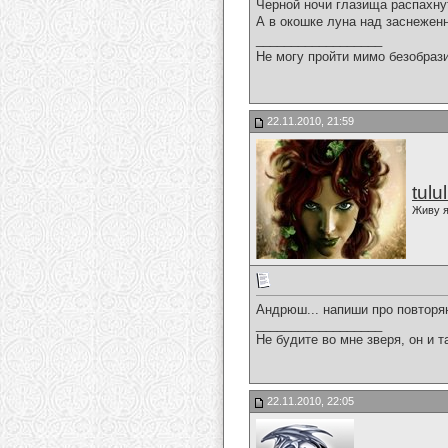
Черной ночи глазища распахну
А в окошке луна над заснежен
__________________
Не могу пройти мимо безобрази
22.11.2010, 21:59
tulu
Живу я
Андрюш... напиши про повторя
__________________
Не будите во мне зверя, он и т
22.11.2010, 22:05