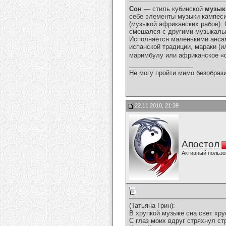
Сон
— стиль кубинской
музык
себе элементы музыки кампес
(музыкой африканских рабов).
смешался с другими музыкальн
Исполняется маленькими ансам
испанской традиции, мараки (и
маримбулу или африканское «
__________________
Не могу пройти мимо безобрази
22.11.2010, 21:39
Апостол
Активный пользо
(Татьяна Грин):
В хрупкой музыке сна свет хру
С глаз моих вдруг стряхнул ст