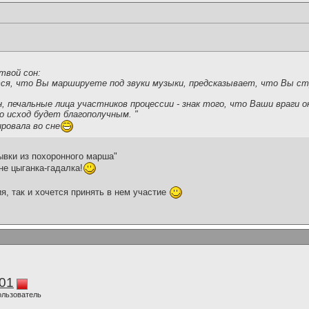
твой сон:
тся, что Вы маршируете под звуки музыки, предсказывает, что Вы 
.
, печальные лица участников процессии - знак того, что Ваши враги 
о исход будет благополучным. "
ровала во сне
ывки из похоронного марша"
не цыганка-гадалка!
я, так и хочется принять в нем участие
01
ользователь