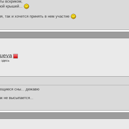
ты вскриком,
ной крышей...
я, так и хочется принять в нем участие
lueva
 здесь
ющиеся сны... дежавю
ак не высыпается...