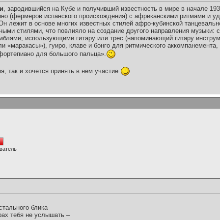
и
, зародившийся на Кубе и получивший известность в мире в начале 193
ино (фермеров испанского происхождения) с африканскими ритмами и у
 Он лежит в основе многих известных стилей афро-кубинской танцевальн
ыми стилями, что повлияло на создание другого направления музыки: с
блями, использующими гитару или трес (напоминающий гитару инструме
ли «маракасы»), гуиро, клаве и бонго для ритмического аккомпанемента
фортепиано для большого пальца».
я, так и хочется принять в нем участие
ватель
стального блика
рах тебя не услышать –