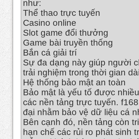
như:
Thể thao trực tuyến
Casino online
Slot game đổi thưởng
Game bài truyền thống
Bắn cá giải trí
Sự đa dạng này giúp người c
trải nghiệm trong thời gian dài
Hệ thống bảo mật an toàn
Bảo mật là yếu tố được nhiề
các nền tảng trực tuyến. f1
đại nhằm bảo vệ dữ liệu cá n
Bên cạnh đó, nền tảng còn t
hạn chế các rủi ro phát sinh 