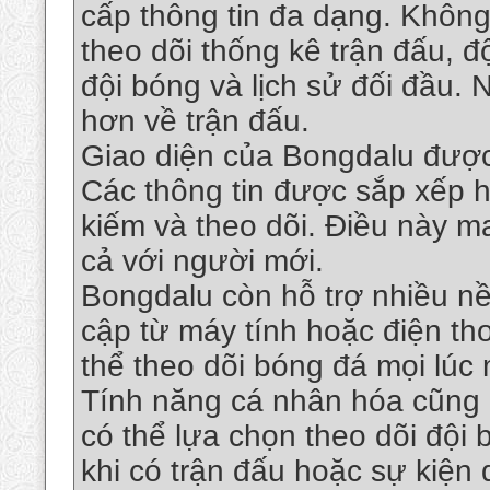
cấp thông tin đa dạng. Không
theo dõi thống kê trận đấu, đ
đội bóng và lịch sử đối đầu. 
hơn về trận đấu.
Giao diện của Bongdalu được 
Các thông tin được sắp xếp h
kiếm và theo dõi. Điều này ma
cả với người mới.
Bongdalu còn hỗ trợ nhiều nề
cập từ máy tính hoặc điện th
thể theo dõi bóng đá mọi lúc 
Tính năng cá nhân hóa cũng 
có thể lựa chọn theo dõi đội
khi có trận đấu hoặc sự kiện 