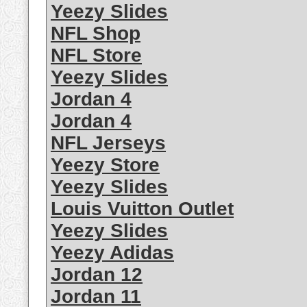
Yeezy Slides
NFL Shop
NFL Store
Yeezy Slides
Jordan 4
Jordan 4
NFL Jerseys
Yeezy Store
Yeezy Slides
Louis Vuitton Outlet
Yeezy Slides
Yeezy Adidas
Jordan 12
Jordan 11