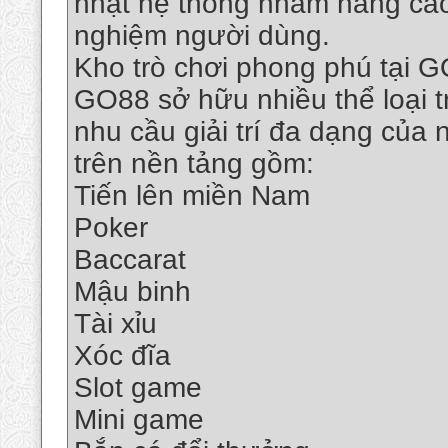
nhật hệ thống nhằm nâng cao c
nghiệm người dùng.
Kho trò chơi phong phú tại 
GO88 sở hữu nhiều thể loại 
nhu cầu giải trí đa dạng của 
trên nền tảng gồm:
Tiến lên miền Nam
Poker
Baccarat
Mậu binh
Tài xỉu
Xóc đĩa
Slot game
Mini game