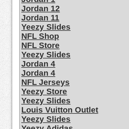
Jordan 12
Jordan 11
Yeezy Slides
NFL Shop
NFL Store
Yeezy Slides
Jordan 4
Jordan 4
NFL Jerseys
Yeezy Store
Yeezy Slides
Louis Vuitton Outlet
Yeezy Slides
Yeezy Adidas