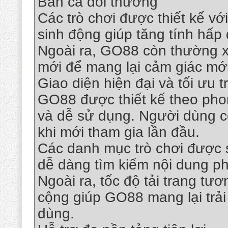
Bắn cá đổi thưởng
Các trò chơi được thiết kế vớ
sinh động giúp tăng tính hấp 
Ngoài ra, GO88 còn thường x
mới để mang lại cảm giác mớ
Giao diện hiện đại và tối ưu t
GO88 được thiết kế theo phon
và dễ sử dụng. Người dùng c
khi mới tham gia lần đầu.
Các danh mục trò chơi được 
dễ dàng tìm kiếm nội dung ph
Ngoài ra, tốc độ tải trang tư
cộng giúp GO88 mang lại trả
dùng.