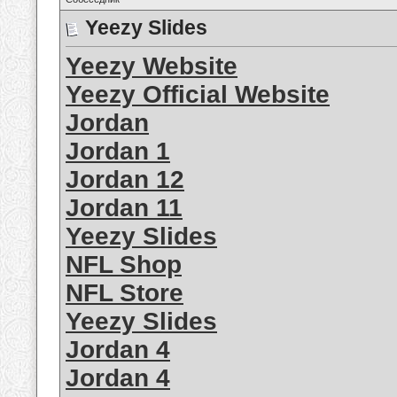
Yeezy Slides
Yeezy Website
Yeezy Official Website
Jordan
Jordan 1
Jordan 12
Jordan 11
Yeezy Slides
NFL Shop
NFL Store
Yeezy Slides
Jordan 4
Jordan 4