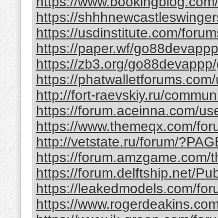
https://www.bookingblog.com
https://shhhnewcastleswinger
https://usdinstitute.com/for
https://paper.wf/go88devapp
https://zb3.org/go88devappp
https://phatwalletforums.co
http://fort-raevskiy.ru/commu
https://forum.aceinna.com/u
https://www.themeqx.com/fo
http://vetstate.ru/forum/?
https://forum.amzgame.com/t
https://forum.delftship.net/P
https://leakedmodels.com/fo
https://www.rogerdeakins.co