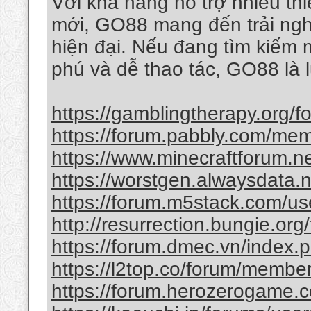
Với khả năng hỗ trợ nhiều thiế
mới, GO88 mang đến trải nghiệ
hiện đại. Nếu đang tìm kiếm
phú và dễ thao tác, GO88 là
https://gamblingtherapy.org/
https://forum.pabbly.com/me
https://www.minecraftforum
https://worstgen.alwaysdata.n
https://forum.m5stack.com/u
http://resurrection.bungie.or
https://forum.dmec.vn/index
https://l2top.co/forum/memb
https://forum.herozerogame.