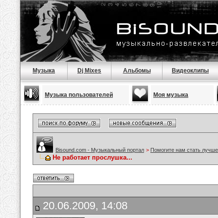
Музыка
Dj Mixes
Альбомы
Видеоклипы
Музыка пользователей
Моя музыка
Bisound.com - Музыкальный портал
>
Помогите нам стать лучше
Не работает прослушка...
20.06.2009, 14:08