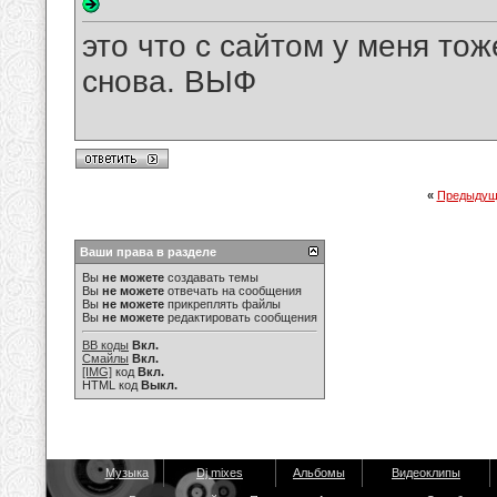
это что с сайтом у меня тож
снова. ВЫФ
«
Предыдущ
Ваши права в разделе
Вы
не можете
создавать темы
Вы
не можете
отвечать на сообщения
Вы
не можете
прикреплять файлы
Вы
не можете
редактировать сообщения
BB коды
Вкл.
Смайлы
Вкл.
[IMG]
код
Вкл.
HTML код
Выкл.
Музыка
Dj mixes
Альбомы
Видеоклипы