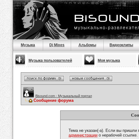
Музыка
Dj Mixes
Альбомы
Видеоклипы
Музыка пользователей
Моя музыка
Bisound.com - Музыкальный портал
Сообщение форума
Соо
Тема не указан(-а). Если вы пришли
администрации
о нерабочей ссылке.