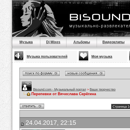
Музыка
Dj Mixes
Альбомы
Видеоклипы
Музыка пользователей
Моя музыка
Bisound.com - Музыкальный портал
>
Ваше творчество
Перепевки от Вячеслава Серёгина
Страница 1
24.04.2017, 22:15