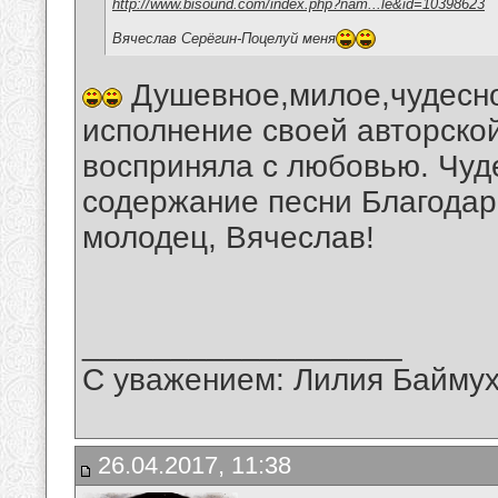
http://www.bisound.com/index.php?nam...le&id=10398623
Вячеслав Серёгин-Поцелуй меня
Душевное,милое,чудесно
исполнение своей авторской
восприняла с любовью. Чуд
содержание песни Благодар
молодец, Вячеслав!
__________________
С уважением: Лилия Байму
26.04.2017, 11:38