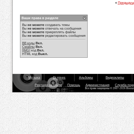
«
Предыдущ
Ваши права в разделе
Вы
не можете
создавать темы
Вы
не можете
отвечать на сообщения
Вы
не можете
прикреплять файлы
Вы
не можете
редактировать сообщения
BB коды
Вкл.
Смайлы
Вкл.
[IMG]
код
Вкл.
HTML код
Выкл.
Музыка
Dj mixes
Альбомы
Видеоклипы
Реклама на сайте
Помощь
Администрация
Служба под
Все права защищены © 2007-2026 Bisou