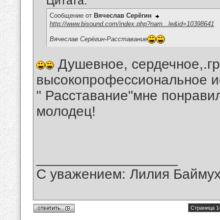
Цитата:
Сообщение от
Вячеслав Серёгин
http://www.bisound.com/index.php?nam...le&id=10398641
Вячеслав Серёгин-Расставание
Душевное, сердечное,.гр
высокопрофессиональное ис
" Расставание"мне понрави
молодец!
__________________
С уважением: Лилия Байму
Страница 1