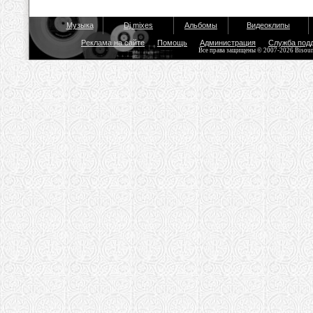
Музыка
Dj mixes
Альбомы
Видеоклипы
Реклама на сайте
Помощь
Администрация
Служба под
Все права защищены © 2007-2026 Bisou