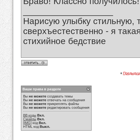
Браво! Классно получилось!
__________________
Нарисую улыбку стильную, т
сверхъестественно - я така
стихийное бедствие
«
Предыдущ
Ваши права в разделе
Вы
не можете
создавать темы
Вы
не можете
отвечать на сообщения
Вы
не можете
прикреплять файлы
Вы
не можете
редактировать сообщения
BB коды
Вкл.
Смайлы
Вкл.
[IMG]
код
Вкл.
HTML код
Выкл.