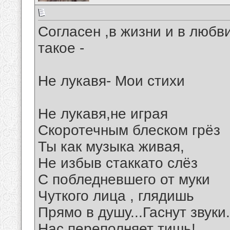
Согласен ,в жизни и в любви
такое -
Не лукавя- Мои стихи
Не лукавя,не играя
Скоротечным блеском грёз
Ты как музыка живая,
Не избыв стаккато слёз
С побледневшего от муки
Чуткого лица , глядишь
Прямо в душу...Гаснут звуки..
Нас переполняет тишь!..