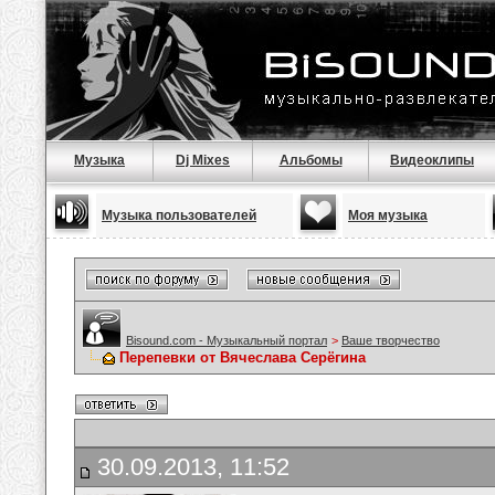
Музыка
Dj Mixes
Альбомы
Видеоклипы
Музыка пользователей
Моя музыка
Bisound.com - Музыкальный портал
>
Ваше творчество
Перепевки от Вячеслава Серёгина
30.09.2013, 11:52