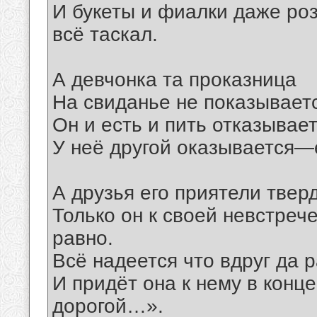
И букеты и фиалки даже роз
всё таскал.
А девчонка та проказница
На свиданье не показывает
Он и есть и пить отказывает
У неё другой оказывается—е
А друзья его приятели твер
Только он к своей невстреч
равно.
Всё надеется что вдруг да 
И придёт она к нему в конц
дорогой…».