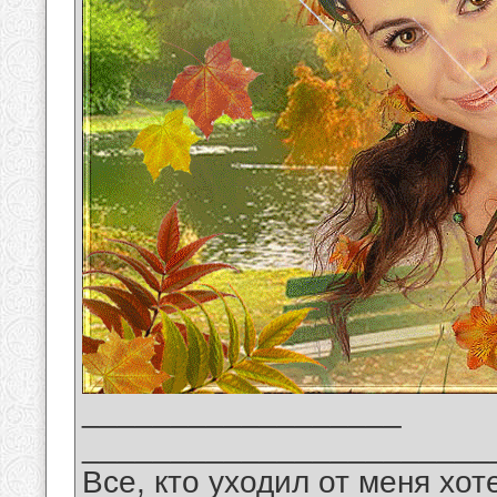
__________________
_______________________
Все, кто уходил от меня хот