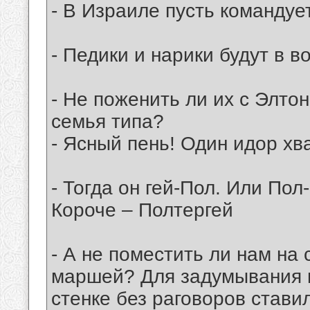
- В Израиле пусть командуе
- Педики и нарики будут в в
- Не поженить ли их с Элт
семья типа?
- Ясный пень! Один идор хв
- Тогда он гей-Пол. Или Пол-
Короче – Полтергей
- А не поместить ли нам на 
маршей? Для задумывания п
стенке без раговоров стави