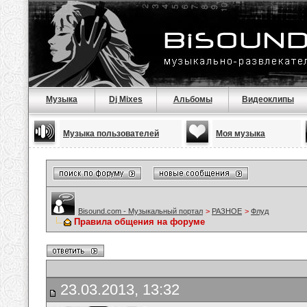
Музыка
Dj Mixes
Альбомы
Видеоклипы
Музыка пользователей
Моя музыка
Bisound.com - Музыкальный портал
>
РАЗНОЕ
>
Флуд
Правила общения на форуме
23.03.2013, 13:32