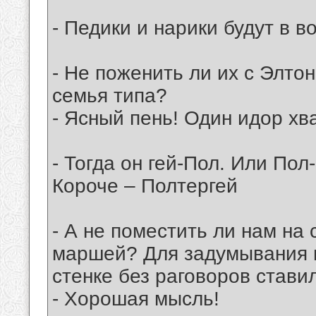
- Педики и нарики будут в в
- Не поженить ли их с Элт
семья типа?
- Ясный пень! Один идор хв
- Тогда он гей-Пол. Или Пол-
Короче – Полтергей
- А не поместить ли нам на 
маршей? Для задумывания п
стенке без раговоров стави
- Хорошая мысль!