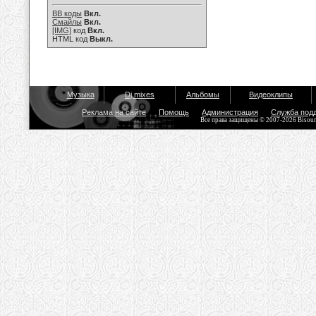
BB коды
Вкл.
Смайлы
Вкл.
[IMG]
код
Вкл.
HTML код
Выкл.
Музыка
Dj mixes
Альбомы
Видеоклипы
Реклама на сайте
Помощь
Администрация
Служба под
Все права защищены © 2007-2026 Bisou