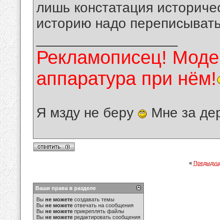
лишь констатация историче
историю надо переписывать
__________________
Рекламописец! Модер
аппаратура при нём!
Я мзду не беру
Мне за де
«
Предыдущ
Ваши права в разделе
Вы
не можете
создавать темы
Вы
не можете
отвечать на сообщения
Вы
не можете
прикреплять файлы
Вы
не можете
редактировать сообщения