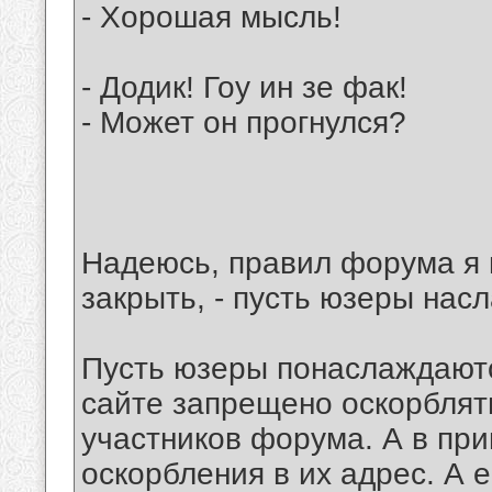
- Хорошая мысль!
- Додик! Гоу ин зе фак!
- Может он прогнулся?
Надеюсь, правил форума я 
закрыть, - пусть юзеры нас
Пусть юзеры понаслаждаютс
сайте запрещено оскорбля
участников форума. А в пр
оскорбления в их адрес. А е