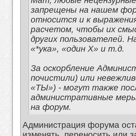
Мат, любые нецензурные
запрещены на нашем фор
относится и к выражени
расчетом, чтобы их смы
других пользователей. На
«*ука», «один Х» и т.д.
За оскорбление Админис
почистили) или невежлив
«ТЫ») - могут также п
административные меры,
на форум.
Администрация форума оста
изменять, переносить или 