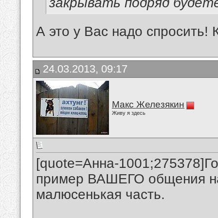
закрывать подряд будет
А это у Вас надо спросить!
24.03.2013, 09:17
Макс Железякин
Живу я здесь
[quote=Анна-1001;275378]Г
пример ВАШЕГО общения на
малюсенькая часть.