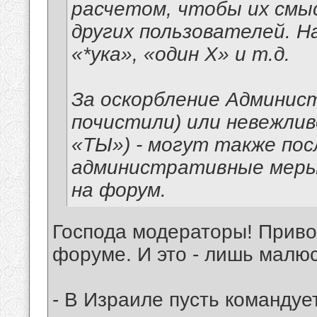
расчетом, чтобы их смы
других пользователей. На
«*ука», «один Х» и т.д.
За оскорбление Админис
почистили) или невежлив
«ТЫ») - могут также п
административные меры,
на форум.
Господа модераторы! Прив
форуме. И это - лишь малюс
- В Израиле пусть командуе